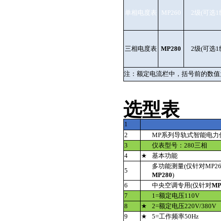
单相电度表
MP260
2级(可选1
三相电度表
MP280
2级(可选1
注：额定电流栏中，括号前的数值为
选型表
1
2
MP系列导轨式智能电力
3
仪表型号：280三相
4
★
基本功能
多功能测量(仅针对MP26
5
MP280
)
6
中央空调专用(仅针对
MP
7
1=额定电压110V
8
★
2=额定电压220V/380V
9
★
5=工作频率50Hz