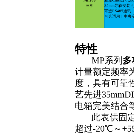
MP280
精度Class2(可选
三相
35mm导轨安装
可选RS485通讯
可选适用于中央
特性
MP系列
多
计量额定频率为
度，具有可靠
艺先进35mm
电箱完美结合
此表供固定安
超过-20℃～