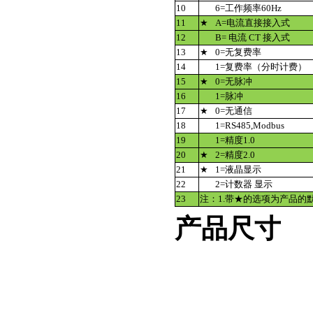
10
6=工作频率60Hz
11
★
A=电流直接接入式
12
B= 电流 CT 接入式
13
★
0=无复费率
14
1=复费率（分时计费）
15
★
0=无脉冲
16
1=脉冲
17
★
0=无通信
18
1=RS485,Modbus
19
1=精度1.0
20
★
2=精度2.0
21
★
1=液晶显示
22
2=计数器 显示
23
注：1.带★的选项为产品的
产品尺寸