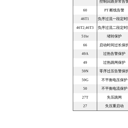
控制回路异常告
60
PT 断线告警
46T1
负序过流一段定时
46T2,46T3
负序过流二段定时
51br
堵转保护
66
启动时间过长保
49A
过热告警保护
49
过热跳闸保护
59N
零序过压告警保
59G
不平衡电压保护
50
不平衡电流保护
27T
失压跳闸
27
失压重启动