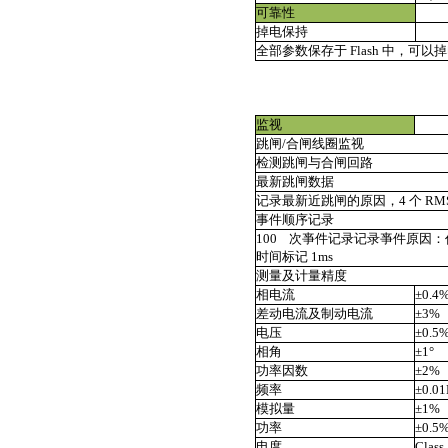
可靠性
掉电保持
全部参数保存于 Flash 中，可以掉
监视
跳闸/合闸线圈监视
检测跳闸与合闸回路
最新跳闸数据
记录最新近跳闸的原因，4 个 RMS 
事件顺序记录
100
次亊件记录记录亊件原因：
时间标记 1ms
测量及计量精度
相电流
±0.4
差动电流及制动电流
±3%
电压
±0.5
相角
±1°
功率因数
±2%
频率
±0.01
模拟量
±1%
功率
±0.5
电度
Class