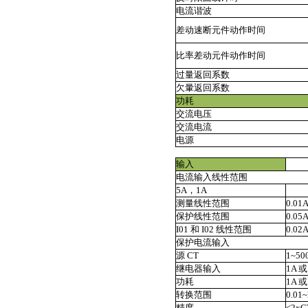
电流谐波
差动速断元件动作时间
比率差动元件动作时间
过量返回系数
欠暈返回系数
功耗
交流电压
交流电流
电源
输入
电流输入线性范围
5A，1A
测量线性范围
0.01
保护线性范围
0.05
I01 和 I02 线性范围
0.02
保护电流输入
源 CT
1~50
继电器输入
1A 
功耗
1A 或
转换范围
0.0
精度
<2xC