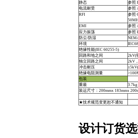
静态
参照 
电流耐受
参照 A
RFI
参照 O
50M
EMI
参照 A
应力振荡
参照 I
防尘/防湿
NEMA
环境
IEC
绝缘性能(IEC 60255-5)
回路和地之间
2kV(
独立回路之间
2kV，
冲击耐压
±5kV(
绝缘电阻測量
>10
包装
重最
3.7kg
装运尺寸：200mmx 183mmx 200m
★技术规范变更恕不通知
设计订货选