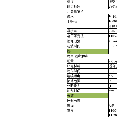
精度
满刻度
最大持续
280V
开关量输入
输入
10 
干接点
100
开路 
湿接点
220
电压額定值
110
消耗电流
<3m
滤波时间
0ms~
输出
跳闸/输出触点
配置
7 机
触点材料
适合
动作时间
8ms
连续通电
6A
接通电流
20A
分断能力
(10，
动作时间
5ms
电源
控制电源
选择
A/B
范围
110
11)