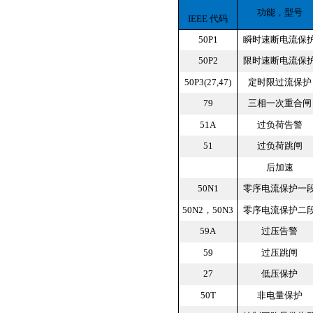
功能，型号
IEEE 代码
50P1
瞬时速断电流保
50P2
限时速断电流保
50P3(27,47)
定时限过流保护
79
三相一次重合闸
51A
过负荷告警
51
过负荷跳闸
后加速
50N1
零序电流保护一
50N2，50N3
零序电流保护二
59A
过压告警
59
过压跳闸
27
低压保护
50T
非电量保护