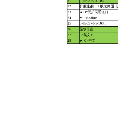
21
I =IEC870-5-103
22
扩展通讯口 2 以太网 通
23
★ O=无扩展通道口
24
M =Modbus
25
I =IEC870-5-103 I
26
显示语言：
27
E=英文 E
28
★ C=中文