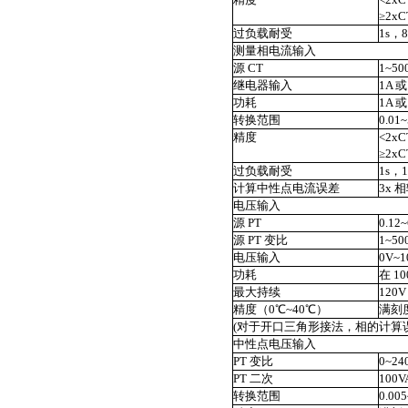
≥2x
过负载耐受
1s，
测量相电流输入
源 CT
1~50
继电器输入
1A 
功耗
1A 或
转换范围
0.01
精度
<2xC
≥2xC
过负载耐受
1s，
计算中性点电流误差
3x 
电压输入
源 PT
0.12
源 PT 变比
1~50
电压输入
0V~
功耗
在 10
最大持续
120
精度（0℃~40℃）
满刻度
(对于开口三角形接法，相的计算
中性点电压输入
PT 变比
0~24
PT 二次
100
转换范围
0.00