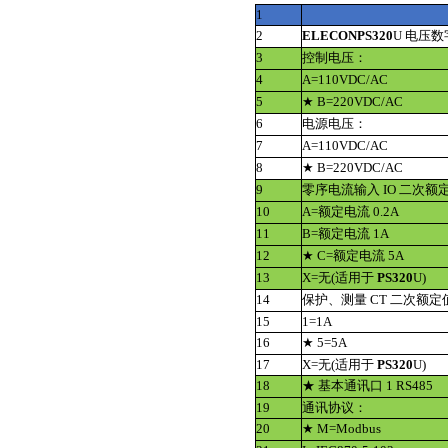
1
2
ELECON
PS320
U 电压
3
控制电压：
4
A=110VDC/AC
5
★ B=220VDC/AC
6
电源电压：
7
A=110VDC/AC
8
★ B=220VDC/AC
9
零序电流输入 IO 二次额
10
A=额定电流 0.2A
11
B=额定电流 1A
12
★ C=额定电流 5A
13
X=无(适用于
PS320
U)
14
保护、测量 CT 二次额定
15
1=1A
16
★ 5=5A
17
X=无(适用于
PS320
U)
18
★ 基本通讯口 1 RS485
19
通讯协议：
20
★ M=Modbus