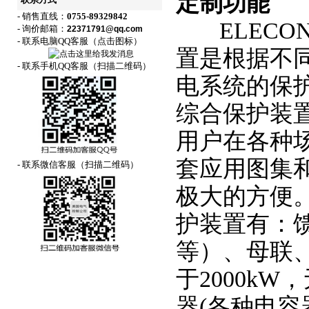
定制功能
联系方式
- 销售直线：
0755-89329842
ELECON
- 询价邮箱：
22371791@qq.com
- 联系电脑QQ客服（点击图标）
置是根据不
- 联系手机QQ客服（扫描二维码）
电系统的保
综合保护装
用户在各种
套应用图集
- 联系微信客服（扫描二维码）
极大的方便。E
护装置有：
等）、母联
于2000k
器(各种电