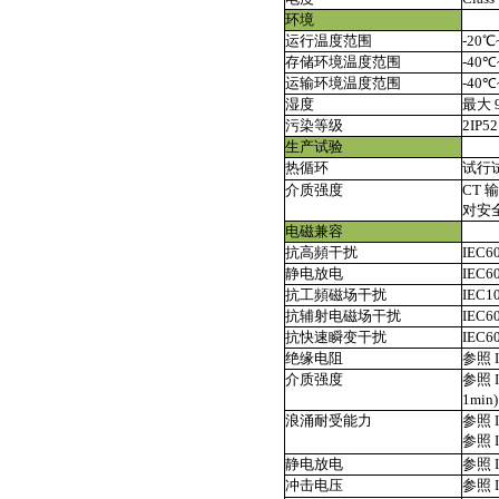
环境
运行温度范围
-20
存储环境温度范围
-40℃
运输环境温度范围
-40℃
湿度
最大 
污染等级
2IP5
生产试验
热循环
试行
介质强度
CT
对安全
电磁兼容
抗高頻干扰
IEC6
静电放电
IEC
抗工頻磁场干扰
IEC1
抗辅射电磁场干扰
IEC6
抗快速瞬变干扰
IEC6
绝缘电阻
参照 I
介质强度
参照 I
1min)
浪涌耐受能力
参照 I
参照 I
静电放电
参照 I
冲击电压
参照 I