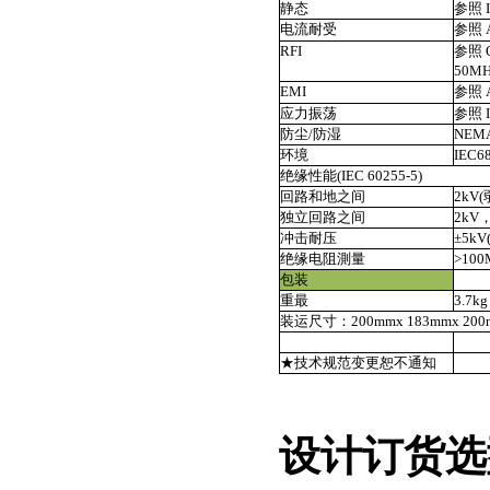
静态
参照 
电流耐受
参照 A
RFI
参照 O
50M
EMI
参照 A
应力振荡
参照 I
防尘/防湿
NEMA
环境
IEC
绝缘性能(IEC 60255-5)
回路和地之间
2kV(
独立回路之间
2kV，
冲击耐压
±5kV(
绝缘电阻測量
>10
包装
重最
3.7kg
装运尺寸：200mmx 183mmx 200m
★技术规范变更恕不通知
设计订货选