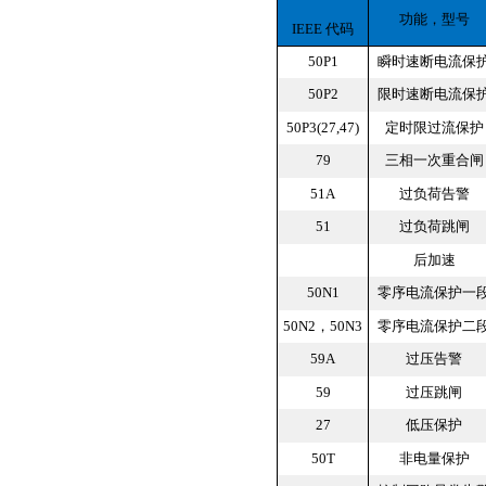
功能，型号
IEEE 代码
50P1
瞬时速断电流保
50P2
限时速断电流保
50P3(27,47)
定时限过流保护
79
三相一次重合闸
51A
过负荷告警
51
过负荷跳闸
后加速
50N1
零序电流保护一
50N2，50N3
零序电流保护二
59A
过压告警
59
过压跳闸
27
低压保护
50T
非电量保护