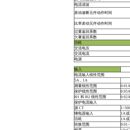
电流谐波
差动速断元件动作时间
比率差动元件动作时间
过量返回系数
欠暈返回系数
功耗
交流电压
交流电流
电源
输入
电流输入线性范围
5A，1A
测量线性范围
0.01
保护线性范围
0.05
I01 和 I02 线性范围
0.02
保护电流输入
源 CT
1~50
继电器输入
1A 
功耗
1A 或
转换范围
0.0
精度
<2xC