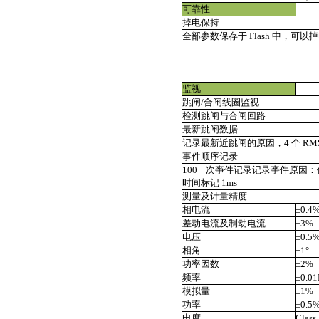
可靠性
掉电保持
全部参数保存于 Flash 中，可以掉
监视
跳闸/合闸线圈监视
检测跳闸与合闸回路
最新跳闸数据
记录最新近跳闸的原因，4 个 RMS 
事件顺序记录
100
次亊件记录记录亊件原因：
时间标记 1ms
测量及计量精度
相电流
±0.4
差动电流及制动电流
±3%
电压
±0.5
相角
±1°
功率因数
±2%
频率
±0.01
模拟量
±1%
功率
±0.5
电度
Class