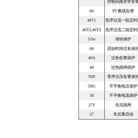
控制回路异常告
60
PT 断线告警
46T1
负序过流一段定时
46T2,46T3
负序过流二段定时
51br
堵转保护
66
启动时间过长保
49A
过热告警保护
49
过热跳闸保护
59N
零序过压告警保
59G
不平衡电压保护
50
不平衡电流保护
27T
失压跳闸
27
失压重启动