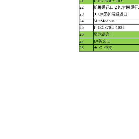
21
I =IEC870-5-103
22
扩展通讯口 2 以太网 通
23
★ O=无扩展通道口
24
M =Modbus
25
I =IEC870-5-103 I
26
显示语言：
27
E=英文 E
28
★ C=中文