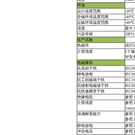
环境
运行温度范围
-20
存储环境温度范围
-40℃
运输环境温度范围
-40℃
湿度
最大 
污染等级
2IP5
生产试验
热循环
试行
介质强度
CT
对安全
电磁兼容
抗高頻干扰
IEC6
静电放电
IEC
抗工頻磁场干扰
IEC1
抗辅射电磁场干扰
IEC6
抗快速瞬变干扰
IEC6
绝缘电阻
参照 I
介质强度
参照 I
1min)
浪涌耐受能力
参照 I
参照 I
静电放电
参照 I
冲击电压
参照 I