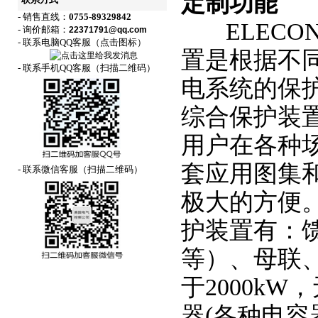
定制功能
联系方式
- 销售直线：
0755-89329842
ELECON
- 询价邮箱：
22371791@qq.com
- 联系电脑QQ客服（点击图标）
置是根据不
- 联系手机QQ客服（扫描二维码）
电系统的保
综合保护装
用户在各种
套应用图集
- 联系微信客服（扫描二维码）
极大的方便。E
护装置有：
等）、母联
于2000k
器(各种电