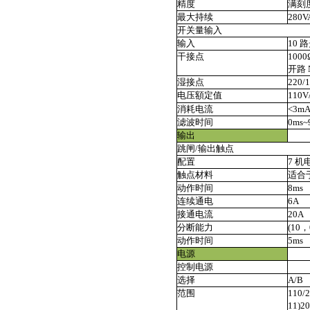
精度
满刻度
最大持续
280V
开关量输入
输入
10 
干接点
100
开路 
湿接点
220
电压額定值
110
消耗电流
<3m
滤波时间
0ms~
输出
跳闸/输出触点
配置
7 机
触点材料
适合
动作时间
8ms
连续通电
6A
接通电流
20A
分断能力
(10，
动作时间
5ms
电源
控制电源
选择
A/B
范围
110
11)