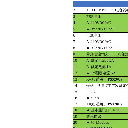
1
2
ELECONPS320C 电
3
控制电压：
4
A=110VDC/AC
5
★ B=220VDC/AC
6
电源电压：
7
A=110VDC/AC
8
★ B=220VDC/AC
9
零序电流输入 IO 二次额
10
A=额定电流 0.2A
11
B=额定电流 1A
12
★ C=额定电流 5A
13
X=无(适用于
PS320
U)
14
保护、测量 CT 二次额定
15
1=1A
16
★ 5=5A
17
X=无(适用于
PS320
U)
18
★ 基本通讯口 1 RS485
19
通讯协议：
20
★ M=Modbus