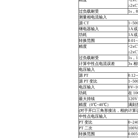
≥2x
过负载耐受
1s，
测量相电流输入
源 CT
1~50
继电器输入
1A 
功耗
1A 或
转换范围
0.01
精度
<2xC
≥2xC
过负载耐受
1s，
计算中性点电流误差
3x 
电压输入
源 PT
0.12
源 PT 变比
1~50
电压输入
0V~
功耗
在 10
最大持续
120
精度（0℃~40℃）
满刻度
(对于开口三角形接法，相的计算
中性点电压输入
PT 变比
0~24
PT 二次
100
转换范围
0.00