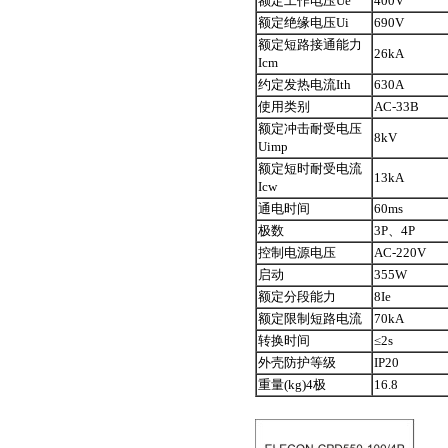
额定工作电压Ue
400V
额定绝缘电压Ui
690V
额定短路接通能力
26kA
Icm
约定发热电流Ith
630A
使用类别
AC-33B
额定冲击耐受电压
8kV
Uimp
额定短时耐受电流
13kA
Icw
通电时间
60ms
极数
3P、4P
控制电源电压
AC-220V
启动
355W
额定分段能力
8Ie
额定限制短路电流
70kA
转换时间
≤2s
外壳防护等级
IP20
重量(kg)4极
16.8