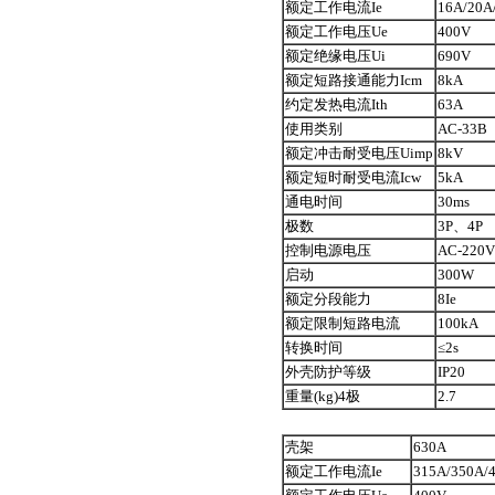
额定工作电流Ie
16A/20A
额定工作电压Ue
400V
额定绝缘电压Ui
690V
额定短路接通能力Icm
8kA
约定发热电流Ith
63A
使用类别
AC-33B
额定冲击耐受电压Uimp
8kV
额定短时耐受电流Icw
5kA
通电时间
30ms
极数
3P、4P
控制电源电压
AC-220V
启动
300W
额定分段能力
8Ie
额定限制短路电流
100kA
转换时间
≤2s
外壳防护等级
IP20
重量(kg)4极
2.7
壳架
630A
额定工作电流Ie
315A/350A/