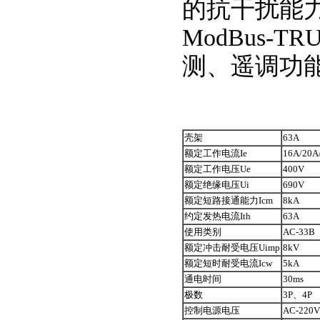
的抗干扰能力
ModBus
测、遥调功
壳架
63A
额定工作电流Ie
16A/20A
额定工作电压Ue
400V
额定绝缘电压Ui
690V
额定短路接通能力Icm
8kA
约定发热电流Ith
63A
使用类别
AC-33B
额定冲击耐受电压Uimp
8kV
额定短时耐受电流Icw
5kA
通电时间
30ms
极数
3P、4P
控制电源电压
AC-220V