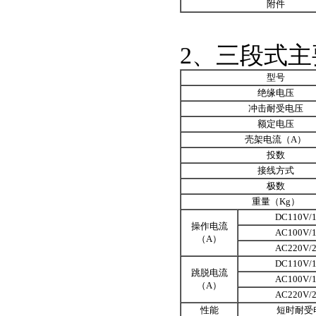
附件
2、三段式
型号
绝缘电压
冲击耐受电压
额定电压
壳架电流（A）
投数
接线方式
极数
重量（Kg）
DC110V/
操作电流
AC100V/
（A）
AC220V/
DC110V/
跳脱电流
AC100V/
（A）
AC220V/
性能
短时耐受