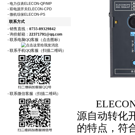
-
电力仪表ELECON-QP/MP
-
双电源开关ELECON-CPD
-
微机综保ELECON-PS
联系方式
- 销售直线：
0755-89329842
- 询价邮箱：
22371791@qq.com
- 联系电脑QQ客服（点击图标）
- 联系手机QQ客服（扫描二维码）
- 联系微信客服（扫描二维码）
ELECON
源自动转化
的特点，符合GB