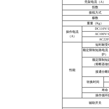
壳架电流（A）
投数
接线方式
极数
重量（Kg）
DC110V/
操作电流
AC100V/
（A）
AC220
短时耐受
额定限制短路电流
护）
额定限制短
（熔断器做
性能
接通分断
转换时间
寿命
操作循环
辅助开关