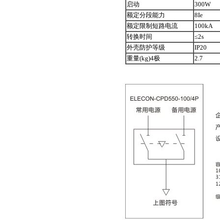
启动
300W
额定分段能力
8Ie
额定限制短路电流
100kA
转换时间
≤2s
外壳防护等级
IP20
重量(kg)4极
2.7