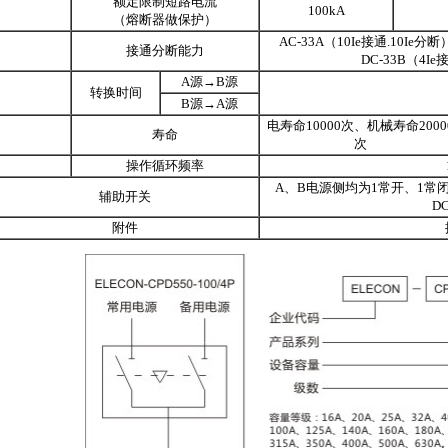
额定限制短路电流
100kA
（熔断器做保护）
AC-33A（10Ie接通.10Ie分断）c
接通分断能力
DC-33B（4Ie接
A源→B源
转换时间
B源→A源
电寿命10000次、机械寿命2000
寿命
次
操作循环频率
A、B电源侧均为1常开、1常闭；开
辅助开关
DC
附件