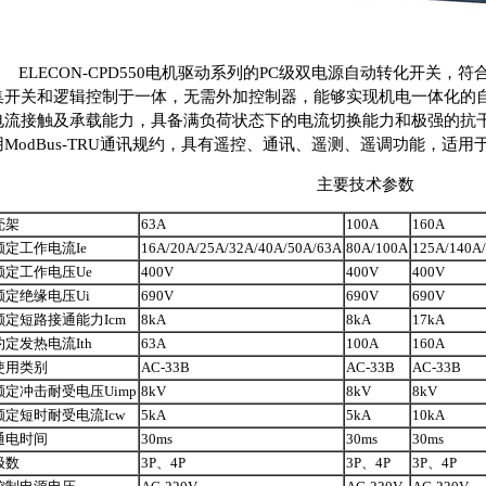
ELECON-CPD550电机驱动系列的PC级双电源自动转化开关，符合GB/
集开关和逻辑控制于一体，无需外加控制器，能够实现机电一体化的
电流接触及承载能力，具备满负荷状态下的电流切换能力和极强的抗干扰
用ModBus-TRU通讯规约，具有遥控、通讯、遥测、遥调功能，适
主要技术参数
壳架
63A
100A
160A
额定工作电流Ie
16A/20A/25A/32A/40A/50A/63A
80A/100A
125A/140A
额定工作电压Ue
400V
400V
400V
额定绝缘电压Ui
690V
690V
690V
额定短路接通能力Icm
8kA
8kA
17kA
约定发热电流Ith
63A
100A
160A
使用类别
AC-33B
AC-33B
AC-33B
额定冲击耐受电压Uimp
8kV
8kV
8kV
额定短时耐受电流Icw
5kA
5kA
10kA
通电时间
30ms
30ms
30ms
极数
3P、4P
3P、4P
3P、4P