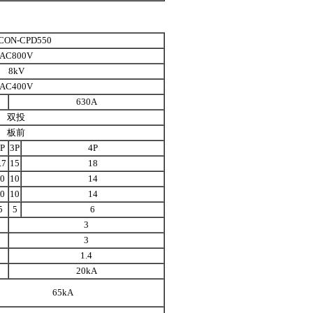
CON-CPD550
AC800V
8kV
AC400V
630A
双投
板前
P
3P
4P
.7
15
18
0
10
14
0
10
14
5
5
6
3
3
1.4
20kA
65kA