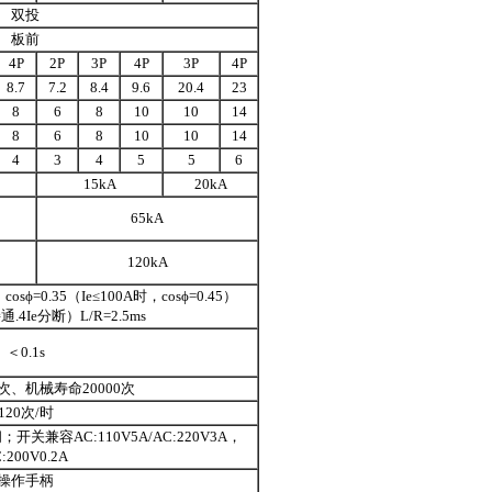
双投
板前
4P
2P
3P
4P
3P
4P
8.7
7.2
8.4
9.6
20.4
23
8
6
8
10
10
14
8
6
8
10
10
14
4
3
4
5
5
6
15kA
20kA
65kA
120kA
osϕ=0.35（Ie≤100A时，cosϕ=0.45）
通.4Ie分断）L/R=2.5ms
＜0.1s
0次、机械寿命20000次
120次/时
关兼容AC:110V5A/AC:220V3A，
:200V0.2A
操作手柄