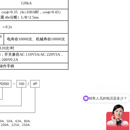
120kA
osϕ=0.35（Ie≤100A时，cosϕ=0.45）
通.4Ie分断）L/R=2.5ms
＜0.2s
0
电寿命10000次、机械寿命10000次
120次/时
关兼容AC:110V5A/AC:220V3A，
:200V0.2A
操作手柄
销售人员的电话是多少？