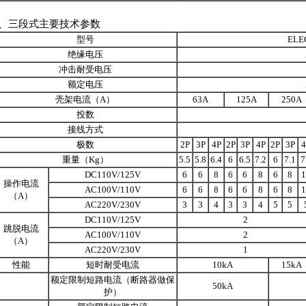
2、三段式主要技术参数
型号
ELE
绝缘电压
冲击耐受电压
额定电压
壳架电流（A）
63A
125A
250A
投数
接线方式
极数
2P
3P
4P
2P
3P
4P
2P
3P
4
重量（Kg）
5.5
5.8
6.4
6
6.5
7.2
6
7.1
7
DC110V/125V
6
6
8
6
6
8
6
8
1
操作电流
AC100V/110V
6
6
8
6
6
8
6
8
1
（A）
AC220V/230V
3
3
4
3
3
4
5
5
DC110V/125V
2
跳脱电流
AC100V/110V
2
（A）
AC220V/230V
1
性能
短时耐受电流
10kA
15kA
额定限制短路电流（断路器做保
50kA
护）