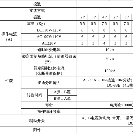
投数
接线方式
极数
2P
3P
4P
2P
3P
重量（Kg）
5.5
6.5
7.5
6.5
7.6
DC110V/125V
6
6
8
6
6
操作电流
AC100V/110V
6
6
8
6
6
（A）
AC220V
3
3
4
3
3
短时耐受电流
10kA
额定限制短路电流（断路器做保
50kA
护）
额定限制短路电流
100kA
（熔断器做保护）
AC-33A（10Ie接通.10Ie分断）c
性能
接通分断能力
DC-33B（4Ie接
A源→B源
转换时间
B源→A源
寿命
电寿命1000
操作循环频率
A、B电源侧均为1常开、1常闭；开
辅助开关
DC
附件