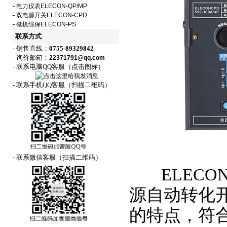
-
电力仪表ELECON-QP/MP
-
双电源开关ELECON-CPD
-
微机综保ELECON-PS
联系方式
- 销售直线：
0755-89329842
- 询价邮箱：
22371791@qq.com
- 联系电脑QQ客服（点击图标）
- 联系手机QQ客服（扫描二维码）
- 联系微信客服（扫描二维码）
ELECON
源自动转化
的特点，符合GB