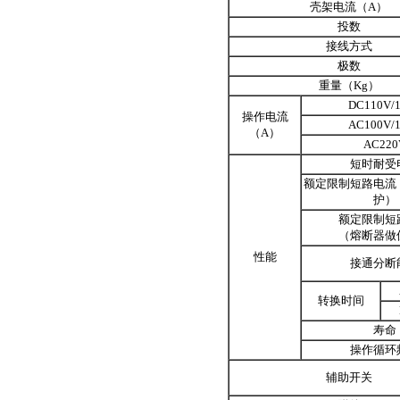
壳架电流（A）
投数
接线方式
极数
重量（Kg）
DC110V/
操作电流
AC100V/
（A）
AC220
短时耐受
额定限制短路电流
护）
额定限制短
（熔断器做
性能
接通分断
转换时间
寿命
操作循环
辅助开关