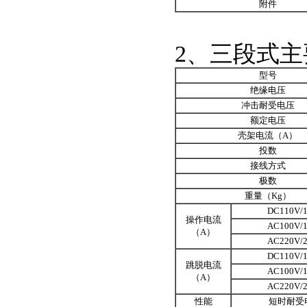
附件
2、三段式
型号
绝缘电压
冲击耐受电压
额定电压
壳架电流（A）
投数
接线方式
极数
重量（Kg）
DC110V/
操作电流
AC100V/
（A）
AC220V/
DC110V/
跳脱电流
AC100V/
（A）
AC220V/
性能
短时耐受