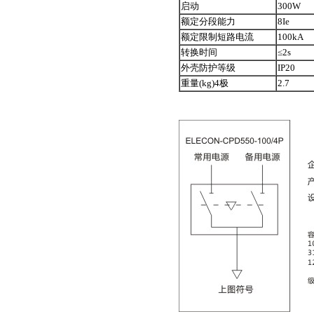
启动
300W
额定分段能力
8Ie
额定限制短路电流
100kA
转换时间
≤2s
外壳防护等级
IP20
重量(kg)4极
2.7