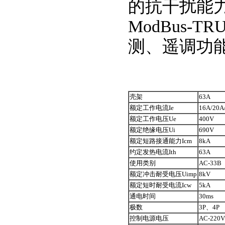
的抗干扰能力
ModBus
测、遥调功
壳架
63A
额定工作电流Ie
16A/20A
额定工作电压Ue
400V
额定绝缘电压Ui
690V
额定短路接通能力Icm
8kA
约定发热电流Ith
63A
使用类别
AC-33B
额定冲击耐受电压Uimp
8kV
额定短时耐受电流Icw
5kA
通电时间
30ms
极数
3P、4P
控制电源电压
AC-220V