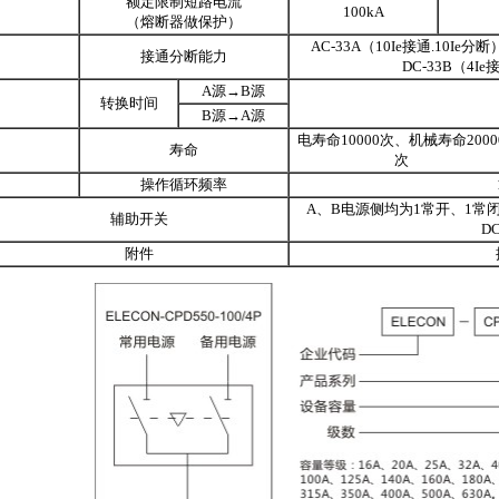
额定限制短路电流
100kA
（熔断器做保护）
AC-33A（10Ie接通.10Ie分断）c
接通分断能力
DC-33B（4Ie接
A源→B源
转换时间
B源→A源
电寿命10000次、机械寿命2000
寿命
次
操作循环频率
A、B电源侧均为1常开、1常闭；开
辅助开关
DC
附件