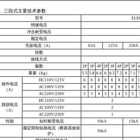
2、三段式主要技术参数
型号
ELE
绝缘电压
冲击耐受电压
额定电压
壳架电流（A）
63A
125A
250A
投数
接线方式
极数
2P
3P
4P
2P
3P
4P
2P
3P
4
重量（Kg）
5.5
5.8
6.4
6
6.5
7.2
6
7.1
7
DC110V/125V
6
6
8
6
6
8
6
8
1
操作电流
AC100V/110V
6
6
8
6
6
8
6
8
1
（A）
AC220V/230V
3
3
4
3
3
4
5
5
DC110V/125V
2
跳脱电流
AC100V/110V
2
（A）
AC220V/230V
1
性能
短时耐受电流
10kA
15kA
额定限制短路电流（断路器做保
50kA
护）