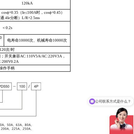
120kA
osϕ=0.35（Ie≤100A时，cosϕ=0.45）
通.4Ie分断）L/R=2.5ms
＜0.2s
0
电寿命10000次、机械寿命10000次
120次/时
关兼容AC:110V5A/AC:220V3A，
:200V0.2A
操作手柄
公司联系方式是什么？
请问怎么询价？