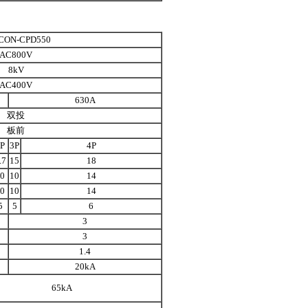
CON-CPD550
AC800V
8kV
AC400V
630A
双投
板前
P
3P
4P
.7
15
18
0
10
14
0
10
14
5
5
6
3
3
1.4
20kA
65kA