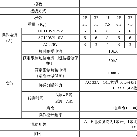
投数
接线方式
极数
2P
3P
4P
2P
3P
重量（Kg）
5.5
6.5
7.5
6.5
7.6
DC110V/125V
6
6
8
6
6
操作电流
AC100V/110V
6
6
8
6
6
（A）
AC220V
3
3
4
3
3
短时耐受电流
10kA
额定限制短路电流（断路器做保
50kA
护）
额定限制短路电流
100kA
（熔断器做保护）
AC-33A（10Ie接通.10Ie分断）c
性能
接通分断能力
DC-33B（4Ie接
A源→B源
转换时间
B源→A源
寿命
电寿命1000
操作循环频率
A、B电源侧均为1常开、1常闭；开
辅助开关
DC
附件