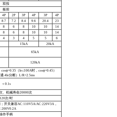
双投
板前
4P
2P
3P
4P
3P
4P
8.7
7.2
8.4
9.6
20.4
23
8
6
8
10
10
14
8
6
8
10
10
14
4
3
4
5
5
6
15kA
20kA
65kA
120kA
osϕ=0.35（Ie≤100A时，cosϕ=0.45）
通.4Ie分断）L/R=2.5ms
＜0.1s
0次、机械寿命20000次
120次/时
关兼容AC:110V5A/AC:220V3A，
:200V0.2A
操作手柄