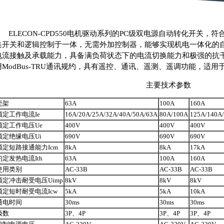
ELECON-CPD550电机驱动系列的PC级双电源自动转化开关，符合GB/
集开关和逻辑控制于一体，无需外加控制器，能够实现机电一体化的
电流接触及承载能力，具备满负荷状态下的电流切换能力和极强的抗干扰
用ModBus-TRU通讯规约，具有遥控、通讯、遥测、遥调功能，适
主要技术参数
壳架
63A
100A
160A
额定工作电流Ie
16A/20A/25A/32A/40A/50A/63A
80A/100A
125A/140A
额定工作电压Ue
400V
400V
400V
额定绝缘电压Ui
690V
690V
690V
额定短路接通能力Icm
8kA
8kA
17kA
约定发热电流Ith
63A
100A
160A
使用类别
AC-33B
AC-33B
AC-33B
额定冲击耐受电压Uimp
8kV
8kV
8kV
额定短时耐受电流Icw
5kA
5kA
10kA
通电时间
30ms
30ms
30ms
极数
3P、4P
3P、4P
3P、4P