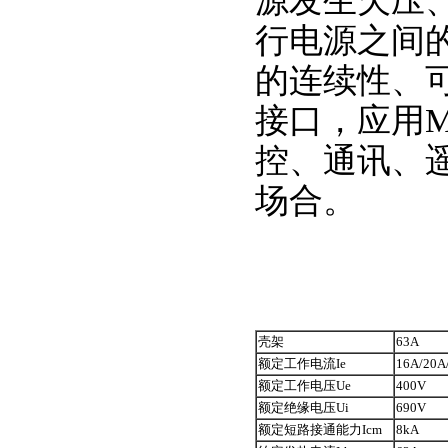
源发生欠压
行电源之间
的连续性、可
接口，应用M
控、通讯、
场合。
壳架
63A
额定工作电流Ie
16A/20A
额定工作电压Ue
400V
额定绝缘电压Ui
690V
额定短路接通能力Icm
8kA