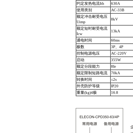
约定发热电流Ith
630A
使用类别
AC-33B
额定冲击耐受电压
8kV
Uimp
额定短时耐受电流
13kA
Icw
通电时间
60ms
极数
3P、4P
控制电源电压
AC-220V
启动
355W
额定分段能力
8Ie
额定限制短路电流
70kA
转换时间
≤2s
外壳防护等级
IP20
重量(kg)4极
16.8