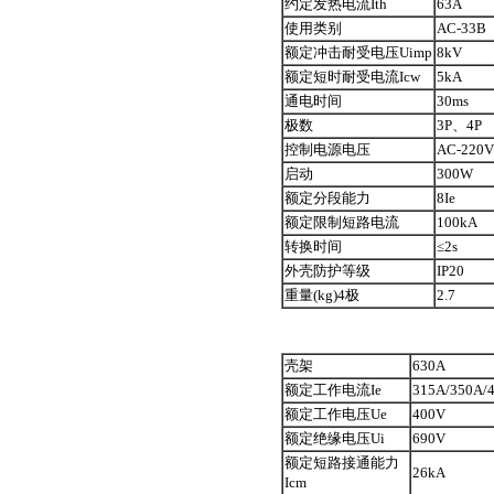
约定发热电流Ith
63A
使用类别
AC-33B
额定冲击耐受电压Uimp
8kV
额定短时耐受电流Icw
5kA
通电时间
30ms
极数
3P、4P
控制电源电压
AC-220V
启动
300W
额定分段能力
8Ie
额定限制短路电流
100kA
转换时间
≤2s
外壳防护等级
IP20
重量(kg)4极
2.7
壳架
630A
额定工作电流Ie
315A/350A/
额定工作电压Ue
400V
额定绝缘电压Ui
690V
额定短路接通能力
26kA
Icm