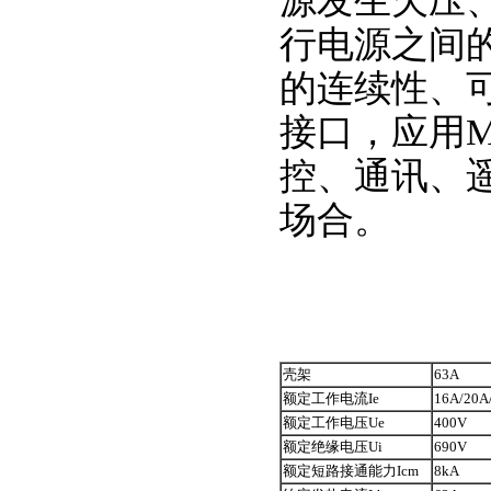
源发生欠压
行电源之间
的连续性、可
接口，应用M
控、通讯、
场合。
壳架
63A
额定工作电流Ie
16A/20A
额定工作电压Ue
400V
额定绝缘电压Ui
690V
额定短路接通能力Icm
8kA