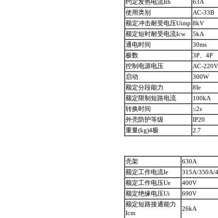
约定发热电流Ith
63A
使用类别
AC-33B
额定冲击耐受电压Uimp
8kV
额定短时耐受电流Icw
5kA
通电时间
30ms
极数
3P、4P
控制电源电压
AC-220V
启动
300W
额定分段能力
8Ie
额定限制短路电流
100kA
转换时间
≤2s
外壳防护等级
IP20
重量(kg)4极
2.7
壳架
630A
额定工作电流Ie
315A/350A/
额定工作电压Ue
400V
额定绝缘电压Ui
690V
额定短路接通能力
26kA
Icm