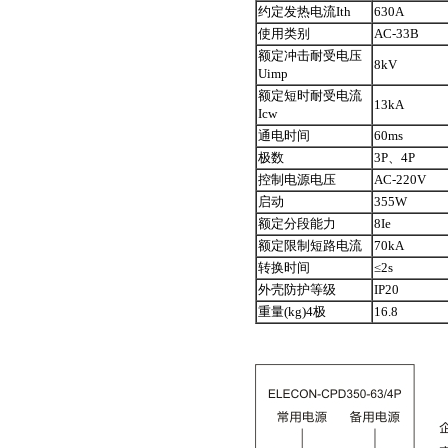
约定发热电流Ith
630A
使用类别
AC-33B
额定冲击耐受电压
8kV
Uimp
额定短时耐受电流
13kA
Icw
通电时间
60ms
极数
3P、4P
控制电源电压
AC-220V
启动
355W
额定分段能力
8Ie
额定限制短路电流
70kA
转换时间
≤2s
外壳防护等级
IP20
重量(kg)4极
16.8