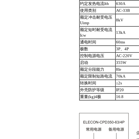
约定发热电流Ith
630A
使用类别
AC-33B
额定冲击耐受电压
8kV
Uimp
额定短时耐受电流
13kA
Icw
通电时间
60ms
极数
3P、4P
控制电源电压
AC-220V
启动
355W
额定分段能力
8Ie
额定限制短路电流
70kA
转换时间
≤2s
外壳防护等级
IP20
重量(kg)4极
16.8