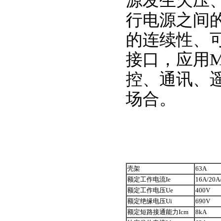
源发生欠压
行电源之间
的连续性、可
接口，应用M
控、通讯、
场合。
壳架
63A
额定工作电流Ie
16A/20A
额定工作电压Ue
400V
额定绝缘电压Ui
690V
额定短路接通能力Icm
8kA