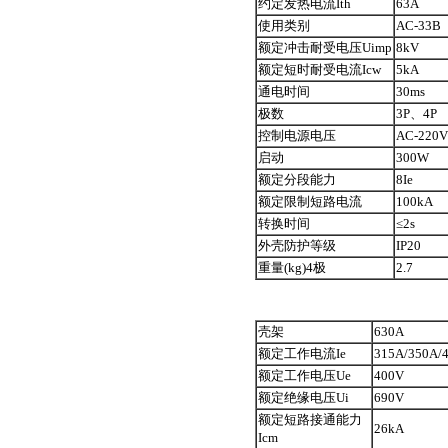
约定发热电流Ith
63A
使用类别
AC-33B
额定冲击耐受电压Uimp
8kV
额定短时耐受电流Icw
5kA
通电时间
30ms
极数
3P、4P
控制电源电压
AC-220V
启动
300W
额定分段能力
8Ie
额定限制短路电流
100kA
转换时间
≤2s
外壳防护等级
IP20
重量(kg)4极
2.7
壳架
630A
额定工作电流Ie
315A/350A/
额定工作电压Ue
400V
额定绝缘电压Ui
690V
额定短路接通能力
26kA
Icm