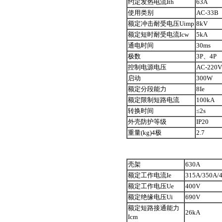
约定发热电流Ith
63A
使用类别
AC-33B
额定冲击耐受电压Uimp
8kV
额定短时耐受电流Icw
5kA
通电时间
30ms
极数
3P、4P
控制电源电压
AC-220V
启动
300W
额定分段能力
8Ie
额定限制短路电流
100kA
转换时间
≤2s
外壳防护等级
IP20
重量(kg)4极
2.7
壳架
630A
额定工作电流Ie
315A/350A/
额定工作电压Ue
400V
额定绝缘电压Ui
690V
额定短路接通能力
26kA
Icm