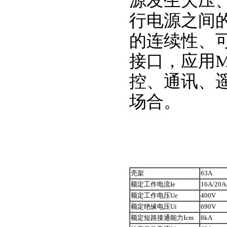
源发生欠压
行电源之间
的连续性、可
接口，应用M
控、通讯、
场合。
壳架
63A
额定工作电流Ie
16A/20A
额定工作电压Ue
400V
额定绝缘电压Ui
690V
额定短路接通能力Icm
8kA