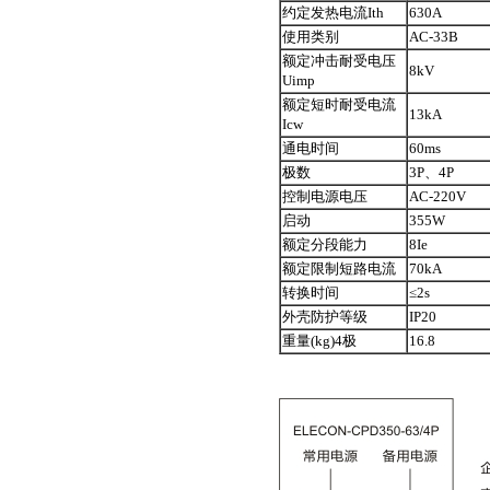
约定发热电流Ith
630A
使用类别
AC-33B
额定冲击耐受电压
8kV
Uimp
额定短时耐受电流
13kA
Icw
通电时间
60ms
极数
3P、4P
控制电源电压
AC-220V
启动
355W
额定分段能力
8Ie
额定限制短路电流
70kA
转换时间
≤2s
外壳防护等级
IP20
重量(kg)4极
16.8