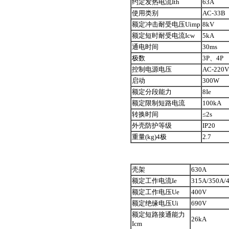
约定发热电流Ith
63A
使用类别
AC-33B
额定冲击耐受电压Uimp
8kV
额定短时耐受电流Icw
5kA
通电时间
30ms
极数
3P、4P
控制电源电压
AC-220V
启动
300W
额定分段能力
8Ie
额定限制短路电流
100kA
转换时间
≤2s
外壳防护等级
IP20
重量(kg)4极
2.7
壳架
630A
额定工作电流Ie
315A/350A/
额定工作电压Ue
400V
额定绝缘电压Ui
690V
额定短路接通能力
26kA
Icm