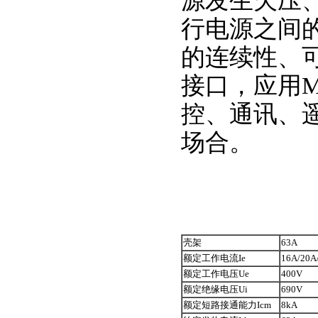
源发生欠压
行电源之间
的连续性、可
接口，应用M
控、通讯、
场合。
壳架
63A
额定工作电流Ie
16A/20A
额定工作电压Ue
400V
额定绝缘电压Ui
690V
额定短路接通能力Icm
8kA