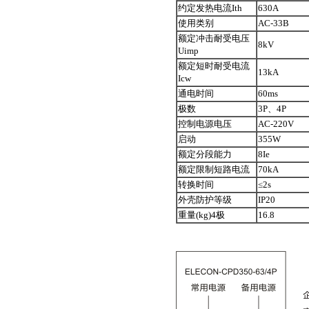
约定发热电流Ith
630A
使用类别
AC-33B
额定冲击耐受电压
8kV
Uimp
额定短时耐受电流
13kA
Icw
通电时间
60ms
极数
3P、4P
控制电源电压
AC-220V
启动
355W
额定分段能力
8Ie
额定限制短路电流
70kA
转换时间
≤2s
外壳防护等级
IP20
重量(kg)4极
16.8