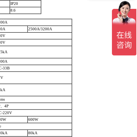
IP20
8.6
200A
00A
2500A/3200A
00V
90V
05kA
200A
C-33B
kV
0kA
0ms
P、4P
C-220V
00W
600W
e
20kA
80kA