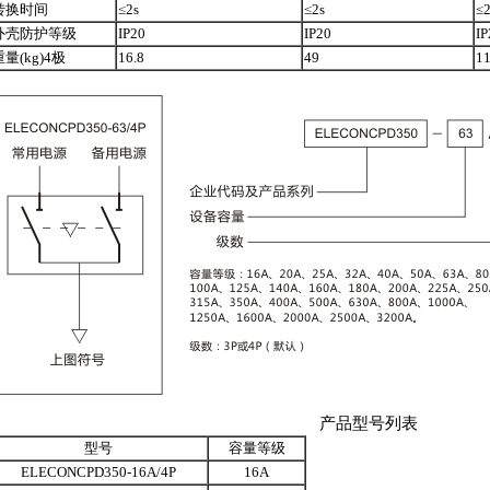
转换时间
≤2s
≤2s
≤2
外壳防护等级
IP20
IP20
IP
重量(kg)4极
16.8
49
1
产品型号列表
型号
容量等级
ELECONCPD350-16A/4P
16A