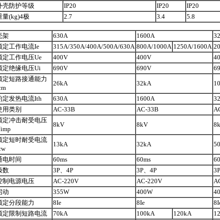
外壳防护等级
IP20
IP20
IP20
重量(kg)4极
2.7
3.4
5.8
壳架
630A
1600A
3
额定工作电流Ie
315A/350A/400A/500A/630A
800A/1000A
1250A/1600A
2
额定工作电压Ue
400V
400V
4
额定绝缘电压Ui
690V
690V
6
额定短路接通能力
26kA
32kA
1
cm
约定发热电流Ith
630A
1600A
3
使用类别
AC-33B
AC-33B
A
额定冲击耐受电压
8kV
8kV
8
imp
额定短时耐受电流
13kA
32kA
5
cw
通电时间
60ms
60ms
6
极数
3P、4P
3P、4P
3
控制电源电压
AC-220V
AC-220V
A
启动
355W
400W
4
额定分段能力
8Ie
8Ie
8I
额定限制短路电流
70kA
100kA
120kA
1