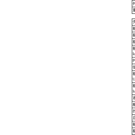
I
U
I