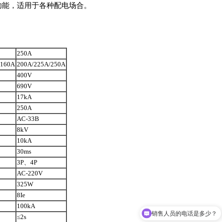
调功能，适用于各种配电场合。
250A
/160A
200A/225A/250A
400V
690V
17kA
250A
AC-33B
8kV
10kA
30ms
3P、4P
AC-220V
325W
8Ie
100kA
销售人员的电话是多少？
≤2s