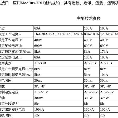
讯接口，应用ModBus-TRU通讯规约，具有遥控、通讯、遥测、遥
主要技术参数
壳架
63A
100A
160A
额定工作电流Ie
16A/20A/25A/32A/40A/50A/63A
80A/100A
125A/140A
额定工作电压Ue
400V
400V
400V
额定绝缘电压Ui
690V
690V
690V
额定短路接通能力Icm
8kA
8kA
17kA
约定发热电流Ith
63A
100A
160A
使用类别
AC-33B
AC-33B
AC-33B
额定冲击耐受电压Uimp
8kV
8kV
8kV
额定短时耐受电流Icw
5kA
5kA
10kA
通电时间
30ms
30ms
30ms
极数
3P、4P
3P、4P
3P、4P
控制电源电压
AC-220V
AC-220V
AC-220V
启动
300W
300W
325W
额定分段能力
8Ie
8Ie
8Ie
额定限制短路电流
100kA
100kA
100kA
转换时间
≤2s
≤2s
≤2s