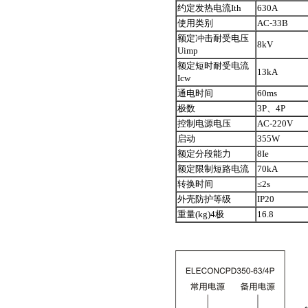
约定发热电流Ith
630A
使用类别
AC-33B
额定冲击耐受电压
8kV
Uimp
额定短时耐受电流
13kA
Icw
通电时间
60ms
极数
3P、4P
控制电源电压
AC-220V
启动
355W
额定分段能力
8Ie
额定限制短路电流
70kA
转换时间
≤2s
外壳防护等级
IP20
重量(kg)4极
16.8