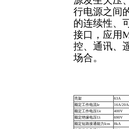
源发生欠压
行电源之间
的连续性、可
接口，应用M
控、通讯、
场合。
壳架
63A
额定工作电流Ie
16A/20A
额定工作电压Ue
400V
额定绝缘电压Ui
690V
额定短路接通能力Icm
8kA