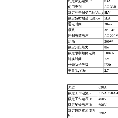
约定发热电流Ith
63A
使用类别
AC-33B
额定冲击耐受电压Uimp
8kV
额定短时耐受电流Icw
5kA
通电时间
30ms
极数
3P、4P
控制电源电压
AC-220V
启动
300W
额定分段能力
8Ie
额定限制短路电流
100kA
转换时间
≤2s
外壳防护等级
IP20
重量(kg)4极
2.7
壳架
630A
额定工作电流Ie
315A/350A/
额定工作电压Ue
400V
额定绝缘电压Ui
690V
额定短路接通能力
26kA
Icm