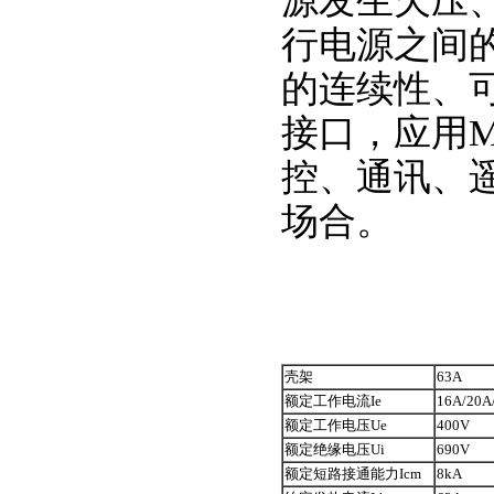
源发生欠压
行电源之间
的连续性、可
接口，应用M
控、通讯、
场合。
壳架
63A
额定工作电流Ie
16A/20A
额定工作电压Ue
400V
额定绝缘电压Ui
690V
额定短路接通能力Icm
8kA