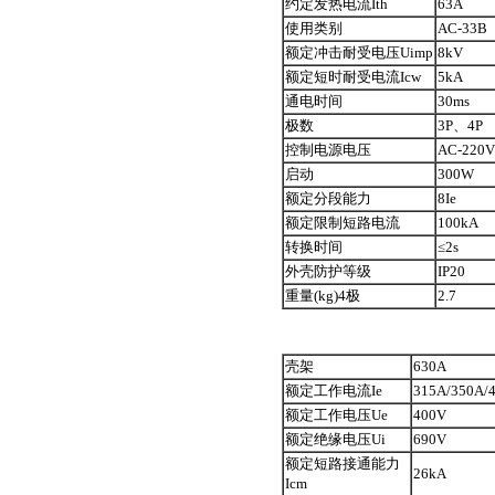
约定发热电流Ith
63A
使用类别
AC-33B
额定冲击耐受电压Uimp
8kV
额定短时耐受电流Icw
5kA
通电时间
30ms
极数
3P、4P
控制电源电压
AC-220V
启动
300W
额定分段能力
8Ie
额定限制短路电流
100kA
转换时间
≤2s
外壳防护等级
IP20
重量(kg)4极
2.7
壳架
630A
额定工作电流Ie
315A/350A/
额定工作电压Ue
400V
额定绝缘电压Ui
690V
额定短路接通能力
26kA
Icm