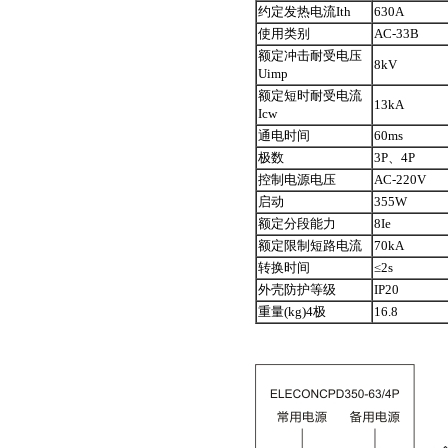
约定发热电流Ith
630A
使用类别
AC-33B
额定冲击耐受电压
8kV
Uimp
额定短时耐受电流
13kA
Icw
通电时间
60ms
极数
3P、4P
控制电源电压
AC-220V
启动
355W
额定分段能力
8Ie
额定限制短路电流
70kA
转换时间
≤2s
外壳防护等级
IP20
重量(kg)4极
16.8