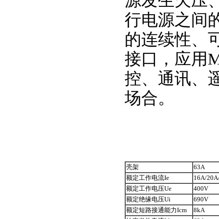
源发生欠压
行电源之间
的连续性、可
接口，应用M
控、通讯、
场合。
壳架
63A
额定工作电流Ie
16A/20A
额定工作电压Ue
400V
额定绝缘电压Ui
690V
额定短路接通能力Icm
8kA