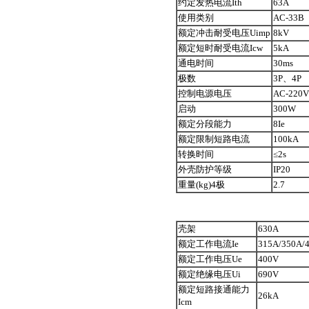
约定发热电流Ith
63A
使用类别
AC-33B
额定冲击耐受电压Uimp
8kV
额定短时耐受电流Icw
5kA
通电时间
30ms
极数
3P、4P
控制电源电压
AC-220V
启动
300W
额定分段能力
8Ie
额定限制短路电流
100kA
转换时间
≤2s
外壳防护等级
IP20
重量(kg)4极
2.7
壳架
630A
额定工作电流Ie
315A/350A/
额定工作电压Ue
400V
额定绝缘电压Ui
690V
额定短路接通能力
26kA
Icm