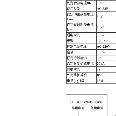
约定发热电流Ith
630A
使用类别
AC-33B
额定冲击耐受电压
8kV
Uimp
额定短时耐受电流
13kA
Icw
通电时间
60ms
极数
3P、4P
控制电源电压
AC-220V
启动
355W
额定分段能力
8Ie
额定限制短路电流
70kA
转换时间
≤2s
外壳防护等级
IP20
重量(kg)4极
16.8