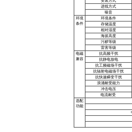
安装方式
进线方式
噪音
环境
环境条件
条件
存储温度
相对湿度
海拔高度
污秽等级
雷害等级
电磁
抗高频干扰
兼容
抗静电放电
抗工频磁场干扰
抗辐射电磁场干扰
抗快速瞬变干扰
浪涌耐受能力
冲击电压
电流耐受
选配
功能