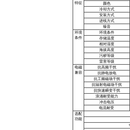
特征
颜色
冷却方式
安装方式
进线方式
噪音
环境
环境条件
条件
存储温度
相对湿度
海拔高度
污秽等级
雷害等级
电磁
抗高频干扰
兼容
抗静电放电
抗工频磁场干扰
抗辐射电磁场干扰
抗快速瞬变干扰
浪涌耐受能力
冲击电压
电流耐受
选配
功能