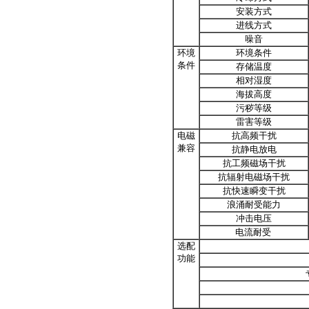
安装方式
进线方式
噪音
环境
环境条件
条件
存储温度
相对湿度
海拔高度
污秽等级
雷害等级
电磁
抗高频干扰
兼容
抗静电放电
抗工频磁场干扰
抗辐射电磁场干扰
抗快速瞬变干扰
浪涌耐受能力
冲击电压
电流耐受
选配
功能