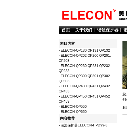
首页
关于我们
谐波保护器
栏目内容
-
ELECON-QP130 QP131 QP132
-
ELECON-QP202 QP200 QP201,
QP203
-
ELECON-QP230 QP231 QP232
QP233
-
ELECON-QP300 QP301 QP302
QP303
-
ELECON-QP430 QP431 QP432
QP433
您
-
ELECON-QP450 QP451 QP452
列
QP453
-
ELECON-QP550
E
-
ELECON-QP650
内容推荐
-
谐波保护器ELECON-HPD99-3