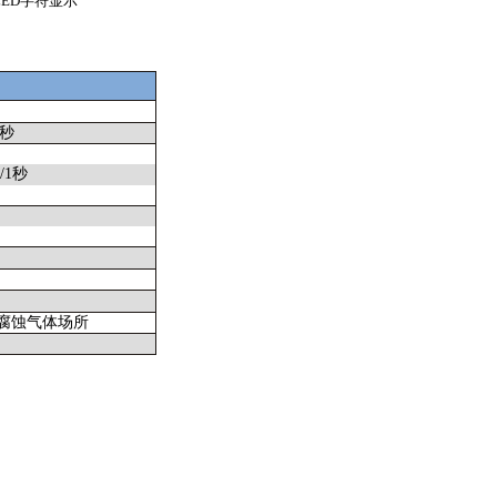
LED字符显示
秒
/1秒
无腐蚀气体场所