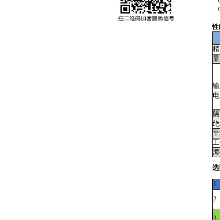
Q
Q
性
精
显
输
电
隔
绝
平
工
海
选
1
2
3