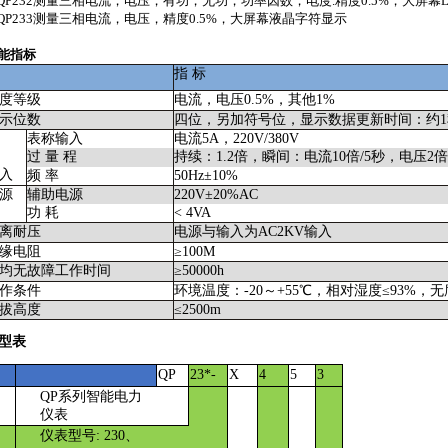
P232测量三相电流，电压，有功，无功，功率因数，电度
.精度0.5%，大屏幕
P233测量三相电流，电压，精度
0.5%，大屏幕液晶字符显示
能指标
指 标
度等级
电流，电压0.5%，其他1%
示位数
四位，另加符号位，显示数据更新时间：约1
表称输入
电流5A，220V/380V
过 量 程
持续：1.2倍，瞬间：电流10倍/5秒，电压2倍
入
频 率
50Hz±10%
源
辅助电源
220V±20%AC
功 耗
< 4VA
离耐压
电源与输入为AC2KV输入
缘电阻
≥100M
均无故障工作时间
≥50000h
作条件
环境温度：-20～+55℃，相对湿度≤93%，
拔高度
≤2500m
型表
QP
2
3*
-
X
4
5
3
QP
系列智能电力
仪表
仪表型号: 230、