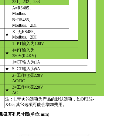
231、232、233
A=RS485、
Modbus
B=RS485,
Modbus、2DI
X=无RS485、
★
Modbus、2DI
1=PT输入为100V
4=PT输入为
★
380V(0.4KV)
1=CT输入为1A
★
5=CT输入为5A
2=工作电源220V
AC/DC
3=工作电源220V
★
AC
注：1.带★的选项为产品的默认选项，如QP232-
X453,其它选项可能会增加费用。
形及开孔尺寸图(单位:mm)