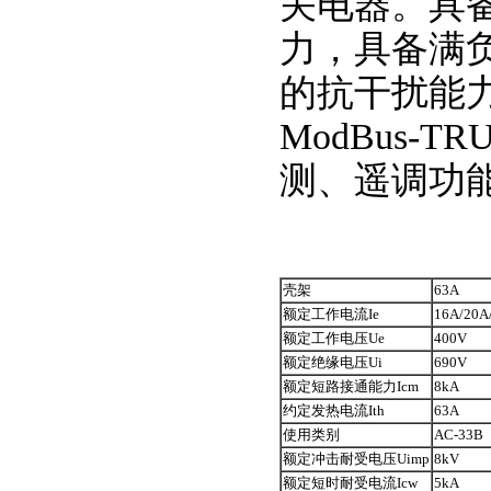
关电器。具
力，具备满
的抗干扰能力
ModBus
测、遥调功
壳架
63A
额定工作电流Ie
16A/20A
额定工作电压Ue
400V
额定绝缘电压Ui
690V
额定短路接通能力Icm
8kA
约定发热电流Ith
63A
使用类别
AC-33B
额定冲击耐受电压Uimp
8kV
额定短时耐受电流Icw
5kA