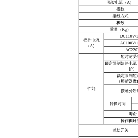
壳架电流（A）
投数
接线方式
极数
重量（Kg）
DC110V/
操作电流
AC100V/
（A）
AC220
短时耐受
额定限制短路电流
护）
额定限制短
（熔断器做
性能
接通分断
转换时间
寿命
操作循环
辅助开关