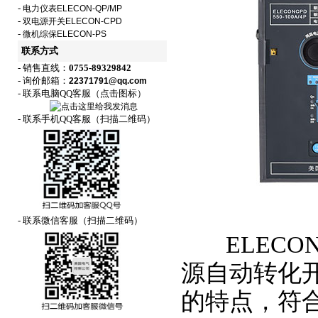
-
电力仪表ELECON-QP/MP
-
双电源开关ELECON-CPD
-
微机综保ELECON-PS
联系方式
- 销售直线：
0755-89329842
- 询价邮箱：
22371791@qq.com
- 联系电脑QQ客服（点击图标）
- 联系手机QQ客服（扫描二维码）
- 联系微信客服（扫描二维码）
ELECON
源自动转化
的特点，符合GB