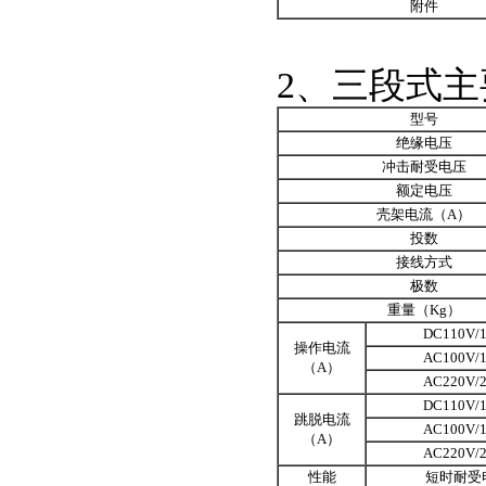
附件
2、三段式
型号
绝缘电压
冲击耐受电压
额定电压
壳架电流（A）
投数
接线方式
极数
重量（Kg）
DC110V/
操作电流
AC100V/
（A）
AC220V/
DC110V/
跳脱电流
AC100V/
（A）
AC220V/
性能
短时耐受