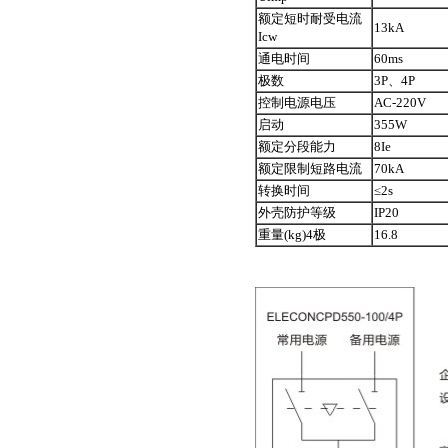
额定短时耐受电流
13kA
Icw
通电时间
60ms
极数
3P、4P
控制电源电压
AC-220V
启动
355W
额定分段能力
8Ie
额定限制短路电流
70kA
转换时间
≤2s
外壳防护等级
IP20
重量(kg)4极
16.8