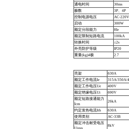
通电时间
30ms
极数
3P、4P
控制电源电压
AC-220V
启动
300W
额定分段能力
8Ie
额定限制短路电流
100kA
转换时间
≤2s
外壳防护等级
IP20
重量(kg)4极
2.7
壳架
630A
额定工作电流Ie
315A/350A/
额定工作电压Ue
400V
额定绝缘电压Ui
690V
额定短路接通能力
26kA
Icm
约定发热电流Ith
630A
使用类别
AC-33B
额定冲击耐受电压
8kV
Uimp