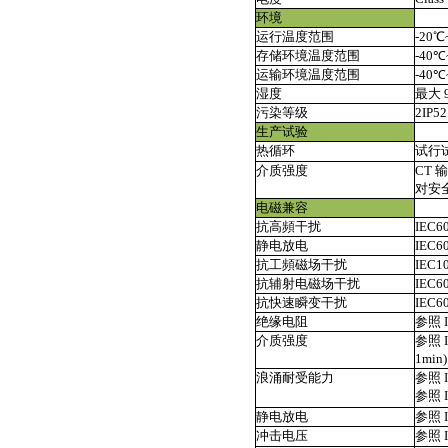
环境
运行温度范围
-20
存储环境温度范围
-40℃
运输环境温度范围
-40℃
湿度
最大 
污染等级
2IP5
生产试验
热循环
试行
介质强度
CT
对安全
电磁兼容
抗高頻干扰
IEC6
静电放电
IEC
抗工頻磁场干扰
IEC1
抗辅射电磁场干扰
IEC6
抗快速瞬变干扰
IEC6
绝缘电阻
参照 I
介质强度
参照 I
1min)
浪涌耐受能力
参照 I
参照 I
静电放电
参照 I
冲击电压
参照 I