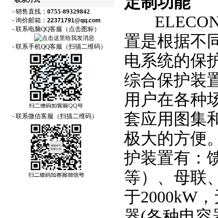
定制功能
联系方式
- 销售直线：
0755-89329842
ELECON
- 询价邮箱：
22371791@qq.com
- 联系电脑QQ客服（点击图标）
置是根据不
- 联系手机QQ客服（扫描二维码）
电系统的保
综合保护装
用户在各种
套应用图集
- 联系微信客服（扫描二维码）
极大的方便。
护装置有：
等）、母联
于2000k
器(各种电