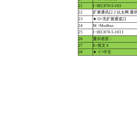
21
I =IEC870-5-103
22
扩展通讯口 2 以太网 通
23
★ O=无扩展通道口
24
M =Modbus
25
I =IEC870-5-103 I
26
显示语言：
27
E=英文 E
28
★ C=中文