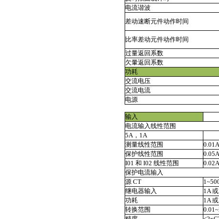
电流谐波
差动速断元件动作时间
比率差动元件动作时间
过量返回系数
欠暈返回系数
功耗
交流电压
交流电流
电源
输入
电流输入线性范围
5A，1A
测量线性范围
0.01
保护线性范围
0.05
I01 和 I02 线性范围
0.02
保护电流输入
源 CT
1~50
继电器输入
1A 
功耗
1A 或
转换范围
0.0
精度
<2xC