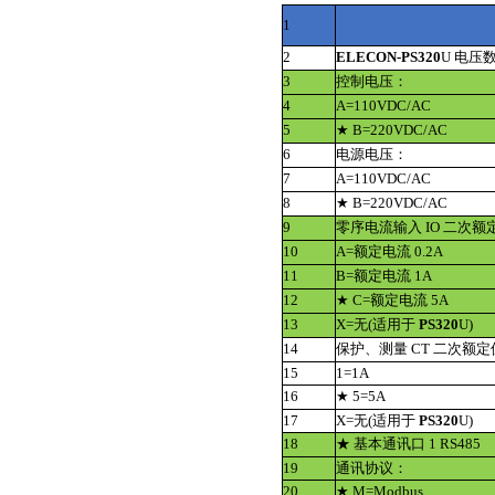
1
2
ELECON-
PS320
U 电压
3
控制电压：
4
A=110VDC/AC
5
★ B=220VDC/AC
6
电源电压：
7
A=110VDC/AC
8
★ B=220VDC/AC
9
零序电流输入 IO 二次额
10
A=额定电流 0.2A
11
B=额定电流 1A
12
★ C=额定电流 5A
13
X=无(适用于
PS320
U)
14
保护、测量 CT 二次额定
15
1=1A
16
★ 5=5A
17
X=无(适用于
PS320
U)
18
★ 基本通讯口 1 RS485
19
通讯协议：
20
★ M=Modbus