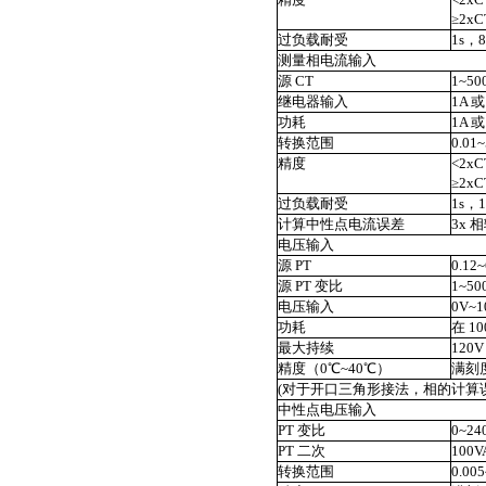
≥2x
过负载耐受
1s，
测量相电流输入
源 CT
1~50
继电器输入
1A 
功耗
1A 或
转换范围
0.01
精度
<2xC
≥2xC
过负载耐受
1s，
计算中性点电流误差
3x 
电压输入
源 PT
0.12
源 PT 变比
1~50
电压输入
0V~
功耗
在 10
最大持续
120
精度（0℃~40℃）
满刻度
(对于开口三角形接法，相的计算
中性点电压输入
PT 变比
0~24
PT 二次
100
转换范围
0.00