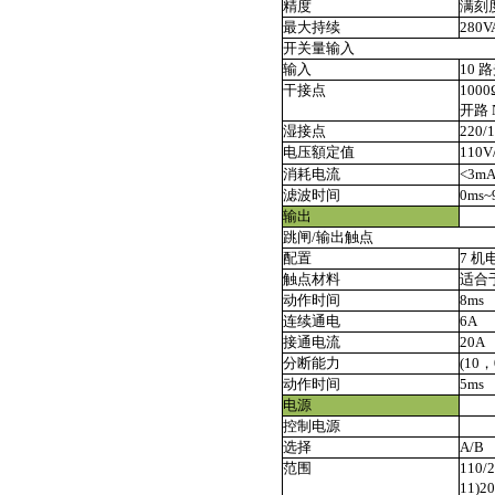
精度
满刻度
最大持续
280V
开关量输入
输入
10 
干接点
100
开路 
湿接点
220
电压額定值
110
消耗电流
<3m
滤波时间
0ms~
输出
跳闸/输出触点
配置
7 机
触点材料
适合
动作时间
8ms
连续通电
6A
接通电流
20A
分断能力
(10，
动作时间
5ms
电源
控制电源
选择
A/B
范围
110
11)