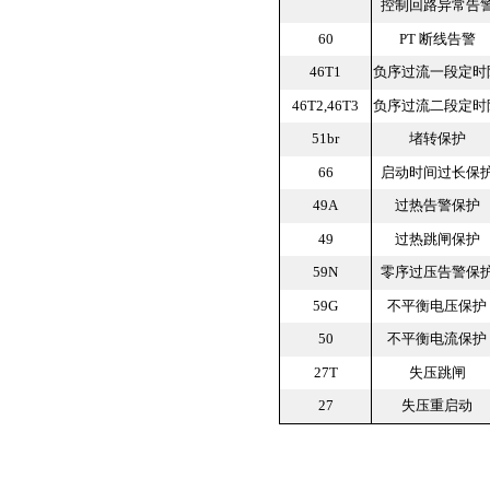
控制回路异常告
60
PT 断线告警
46T1
负序过流一段定时
46T2,46T3
负序过流二段定时
51br
堵转保护
66
启动时间过长保
49A
过热告警保护
49
过热跳闸保护
59N
零序过压告警保
59G
不平衡电压保护
50
不平衡电流保护
27T
失压跳闸
27
失压重启动