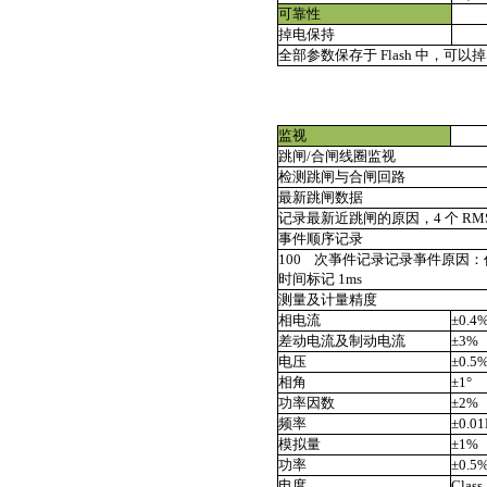
可靠性
掉电保持
全部参数保存于 Flash 中，可以掉
监视
跳闸/合闸线圈监视
检测跳闸与合闸回路
最新跳闸数据
记录最新近跳闸的原因，4 个 RMS 
事件顺序记录
100
次亊件记录记录亊件原因：
时间标记 1ms
测量及计量精度
相电流
±0.4
差动电流及制动电流
±3%
电压
±0.5
相角
±1°
功率因数
±2%
频率
±0.01
模拟量
±1%
功率
±0.5
电度
Class