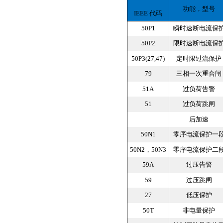
功能，型号
IEEE 代码
50P1
瞬时速断电流保
50P2
限时速断电流保
50P3(27,47)
定时限过流保护
79
三相一次重合闸
51A
过负荷告警
51
过负荷跳闸
后加速
50N1
零序电流保护一
50N2，50N3
零序电流保护二
59A
过压告警
59
过压跳闸
27
低压保护
50T
非电量保护