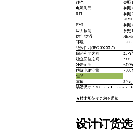
静态
参照 
电流耐受
参照 A
RFI
参照 O
50M
EMI
参照 A
应力振荡
参照 I
防尘/防湿
NEMA
环境
IEC
绝缘性能(IEC 60255-5)
回路和地之间
2kV(
独立回路之间
2kV，
冲击耐压
±5kV(
绝缘电阻測量
>10
包装
重最
3.7kg
装运尺寸：200mmx 183mmx 200m
★技术规范变更恕不通知
设计订货选