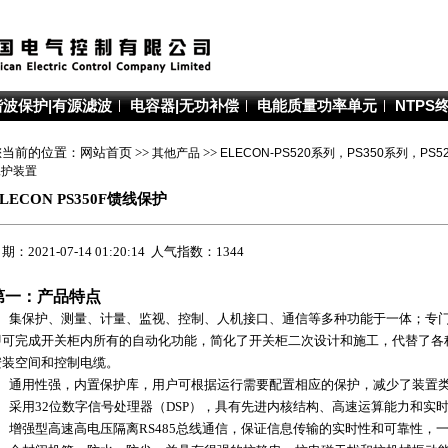
谐波保护|有源滤波
电容器|无功补偿
电能质量功率单元
NTPS
您当前的位置：网站首页 >>
其他产品
>>
ELECON-PS520系列，PS350系列，P
保护装置
LECON PS350F馈线保护
期：2021-07-14 01:20:14 人气指数：1344
第一：产品特点
1、集保护、测量、计量、监视、控制、人机接口、通信等多种功能于一体；专门
即可完成开关柜内所有的自动化功能，简化了开关柜二次设计和施工，代替了各
安装空间和控制电缆。
2、通用性强，内置保护库，用户可根据运行需要配置相应的保护，减少了装置
3、采用32位数字信号处理器（DSP），具有先进内核结构、高速运算能力和实
4、增强型高速高电压隔离RS485总线通信，保证信息传输的实时性和可靠性，一