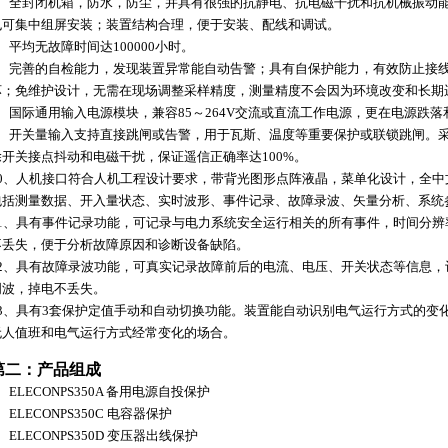
5、全封闭机箱，防水，防尘，并具有很强的抗静电、抗电磁干扰和抗机械振动
也可集中组屏安装；装置结构合理，便于安装、配线和调试。
、平均无故障时间达100000小时。
7、完善的自检能力，发现装置异常能自动告警；具有自保护能力，有效防止接
坏；免维护设计，无需在现场调整采样精度，测量精度不会因为环境改变和长期
8、国际通用输入电源模块，兼容85～264V交流或直流工作电源，更在电源跌
9、开关量输入支持直接跳闸或告警，用于瓦斯、温度等重要保护或联锁跳闸。
除开关接点抖动和电磁干扰，保证遥信正确率达100%。
10、人机接口符合人机工程设计要求，带背光图形点阵液晶，菜单化设计，全
包括测量数据、开入量状态、实时波形、事件记录、故障录波、矢量分析、系统
11、具有事件记录功能，可记录与电力系统安全运行相关的所有事件，时间分辨率
不丢失，便于分析故障原因和诊断设备缺陷。
12、具有故障录波功能，可真实记录故障前后的电流、电压、开关状态等信息，记
周波，掉电不丢失。
13、具有3套保护定值手动和自动切换功能。装置能自动识别电气运行方式的变
无人值班和电气运行方式经常变化的场合。
第二：产品组成
、ELECONPS350A 备用电源自投保护
、ELECONPS350C 电容器保护
、ELECONPS350D 变压器出线保护