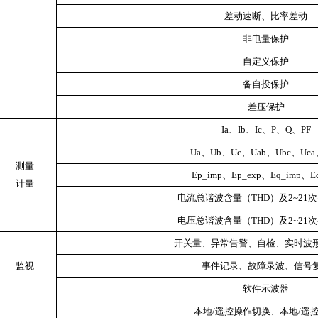
差动速断、比率差动
非电量保护
自定义保护
备自投保护
差压保护
Ia、Ib、Ic、P、Q、PF
Ua、Ub、Uc、Uab、Ubc、Uca、
测量
Ep_imp、Ep_exp、Eq_imp、E
计量
电流总谐波含量（THD）及2~21
电压总谐波含量（THD）及2~21
开关量、异常告警、自检、实时波
监视
事件记录、故障录波、信号
软件示波器
本地/遥控操作切换、本地/遥