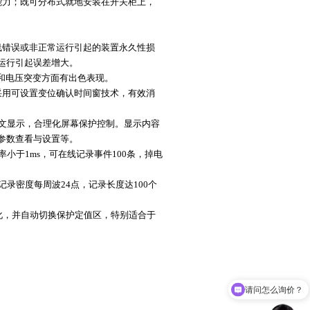
能力；既可分布式就地安装在开关柜上，
线错误或非正常运行引起的装置永久性损
运行引起误差增大。
落和电压突变方面有出色表现。
采用可设置变位确认时间窗技术，有效消
中文显示，合理化屏幕保护控制。显示内容
参数查看与设置等。
小于1ms，可在线记录事件100条，掉电
录密度每周波24点，记录长度达100个
化，并自动切换保护定值区，特别适合于
请问怎么询价？