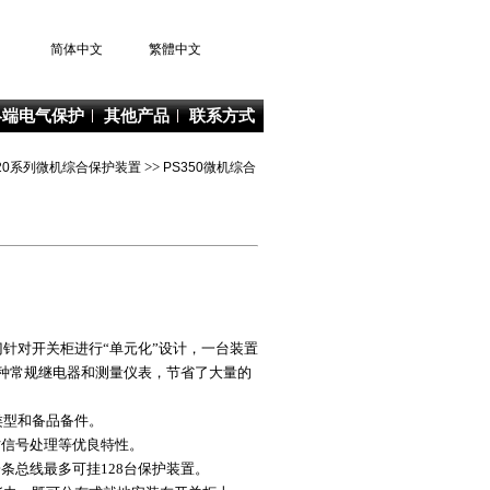
简体中文
繁體中文
终端电气保护
其他产品
联系方式
S520系列微机综合保护装置
>>
PS350微机综合
针对开关柜进行“单元化”设计，一台装置
种常规继电器和测量仪表，节省了大量的
类型和备品备件。
时信号处理等优良特性。
条总线最多可挂128台保护装置。