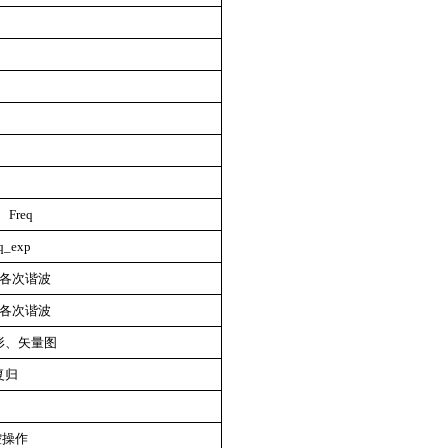
Freq
q_exp
次各次谐波
次各次谐波
形、矢量图
复归
控操作