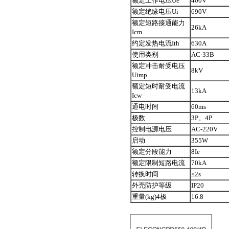
额定工作电压Ue
400V
额定绝缘电压Ui
690V
额定短路接通能力
26kA
Icm
约定发热电流Ith
630A
使用类别
AC-33B
额定冲击耐受电压
8kV
Uimp
额定短时耐受电流
13kA
Icw
通电时间
60ms
极数
3P、4P
控制电源电压
AC-220V
启动
355W
额定分段能力
8Ie
额定限制短路电流
70kA
转换时间
≤2s
外壳防护等级
IP20
重量(kg)4极
16.8