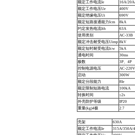
额定工作电流Ie
16A/20A
额定工作电压Ue
400V
额定绝缘电压Ui
690V
额定短路接通能力Icm
8kA
约定发热电流Ith
63A
使用类别
AC-33B
额定冲击耐受电压Uimp
8kV
额定短时耐受电流Icw
5kA
通电时间
30ms
极数
3P、4P
控制电源电压
AC-220V
启动
300W
额定分段能力
8Ie
额定限制短路电流
100kA
转换时间
≤2s
外壳防护等级
IP20
重量(kg)4极
2.7
壳架
630A
额定工作电流Ie
315A/350A/