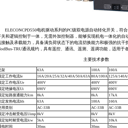
ELECONCPD550电机驱动系列的PC级双电源自动转化开关，符合GB/T
开关和逻辑控制于一体，无需外加控制器，能够实现机电一体化的自
流接触及承载能力，具备满负荷状态下的电流切换能力和极强的抗干扰能
ModBus-TRU通讯规约，具有遥控、通讯、遥测、遥调功能，适用于
主要技术参数
壳架
63A
100A
160A
额定工作电流Ie
16A/20A/25A/32A/40A/50A/63A
80A/100A
125A/140A
额定工作电压Ue
400V
400V
400V
额定绝缘电压Ui
690V
690V
690V
额定短路接通能力Icm
8kA
8kA
17kA
约定发热电流Ith
63A
100A
160A
使用类别
AC-33B
AC-33B
AC-33B
额定冲击耐受电压Uimp
8kV
8kV
8kV
额定短时耐受电流Icw
5kA
5kA
10kA
通电时间
30ms
30ms
30ms