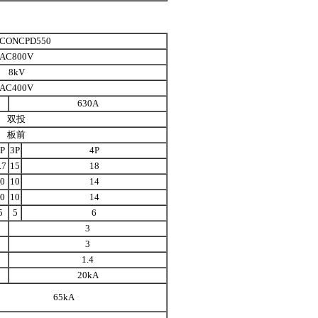
CONCPD550
AC800V
8kV
AC400V
630A
双投
板前
P
3P
4P
.7
15
18
0
10
14
0
10
14
5
5
6
3
3
1.4
20kA
65kA