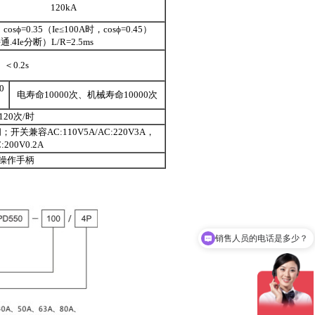
120kA
osϕ=0.35（Ie≤100A时，cosϕ=0.45）
通.4Ie分断）L/R=2.5ms
＜0.2s
0
电寿命10000次、机械寿命10000次
120次/时
关兼容AC:110V5A/AC:220V3A，
:200V0.2A
操作手柄
销售人员的电话是多少？