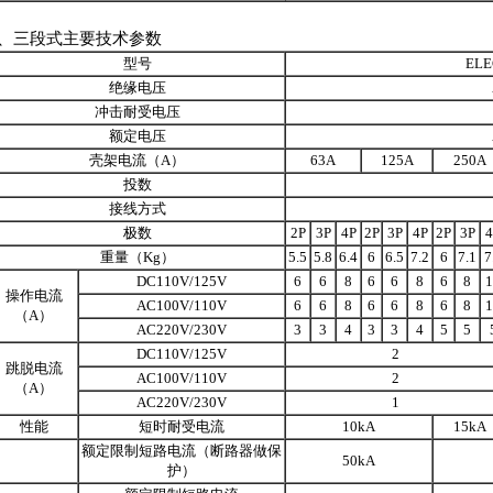
2、三段式主要技术参数
型号
ELE
绝缘电压
冲击耐受电压
额定电压
壳架电流（A）
63A
125A
250A
投数
接线方式
极数
2P
3P
4P
2P
3P
4P
2P
3P
4
重量（Kg）
5.5
5.8
6.4
6
6.5
7.2
6
7.1
7
DC110V/125V
6
6
8
6
6
8
6
8
1
操作电流
AC100V/110V
6
6
8
6
6
8
6
8
1
（A）
AC220V/230V
3
3
4
3
3
4
5
5
DC110V/125V
2
跳脱电流
AC100V/110V
2
（A）
AC220V/230V
1
性能
短时耐受电流
10kA
15kA
额定限制短路电流（断路器做保
50kA
护）