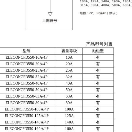
产品型号列表
型号
容量等级
励磁型
ELECONCPD550-16A/4P
16A
有
ELECONCPD550-20A/4P
20A
有
ELECONCPD550-25A/4P
25A
有
ELECONCPD550-32A/4P
32A
有
ELECONCPD550-40A/4P
40A
有
ELECONCPD550-50A/4P
50A
有
ELECONCPD550-63A/4P
63A
有
ELECONCPD550-80A/4P
80A
有
ELECONCPD550-100A/4P
100A
有
ELECONCPD550-125A/4P
125A
有
ELECONCPD550-140A/4P
140A
有
ELECONCPD550-160A/4P
160A
有