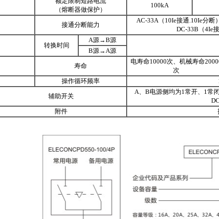
额定限制短路电流
100kA
（熔断器做保护）
AC-33A（10Ie接通.10Ie分断）c
接通分断能力
DC-33B（4Ie接
A源→B源
转换时间
B源→A源
电寿命10000次、机械寿命2000
寿命
次
操作循环频率
A、B电源侧均为1常开、1常闭；开
辅助开关
DC
附件