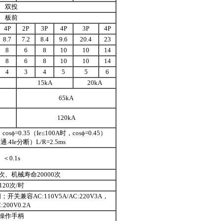
双投
板前
4P
2P
3P
4P
3P
4P
8.7
7.2
8.4
9.6
20.4
23
8
6
8
10
10
14
8
6
8
10
10
14
4
3
4
5
5
6
15kA
20kA
65kA
120kA
osϕ=0.35（Ie≤100A时，cosϕ=0.45）
通.4Ie分断）L/R=2.5ms
＜0.1s
0次、机械寿命20000次
120次/时
关兼容AC:110V5A/AC:220V3A，
:200V0.2A
操作手柄