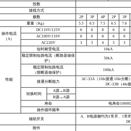
投数
接线方式
极数
2P
3P
4P
2P
3P
重量（Kg）
5.5
6.5
7.5
6.5
7.6
DC110V/125V
6
6
8
6
6
操作电流
AC100V/110V
6
6
8
6
6
（A）
AC220V
3
3
4
3
3
短时耐受电流
10kA
额定限制短路电流（断路器做保
50kA
护）
额定限制短路电流
100kA
（熔断器做保护）
AC-33A（10Ie接通.10Ie分断）c
性能
接通分断能力
DC-33B（4Ie接
A源→B源
转换时间
B源→A源
寿命
电寿命1000
操作循环频率
A、B电源侧均为1常开、1常闭；开
辅助开关
DC
附件