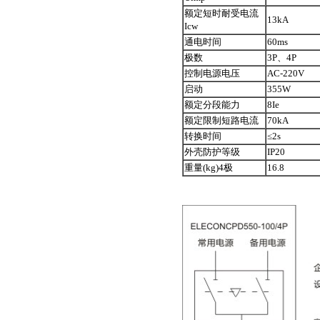
额定短时耐受电流
13kA
Icw
通电时间
60ms
极数
3P、4P
控制电源电压
AC-220V
启动
355W
额定分段能力
8Ie
额定限制短路电流
70kA
转换时间
≤2s
外壳防护等级
IP20
重量(kg)4极
16.8