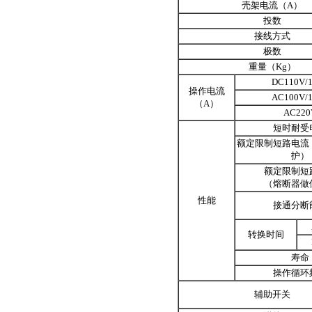
壳架电流（A）
投数
接线方式
极数
重量（Kg）
DC110V/
操作电流
AC100V/
（A）
AC220
短时耐受
额定限制短路电流
护）
额定限制短
（熔断器做
性能
接通分断
转换时间
寿命
操作循环
辅助开关