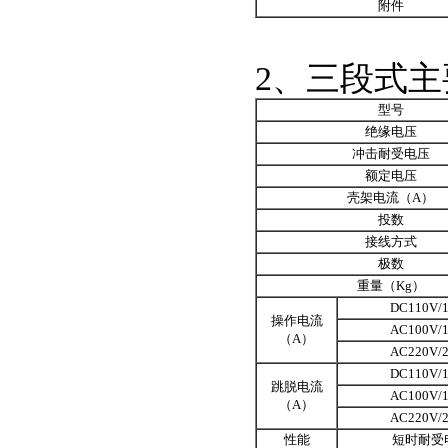
附件
2、三段式
型号
绝缘电压
冲击耐受电压
额定电压
壳架电流（A）
投数
接线方式
极数
重量（Kg）
DC110V/
操作电流
AC100V/
（A）
AC220V/
DC110V/
跳脱电流
AC100V/
（A）
AC220V/
性能
短时耐受