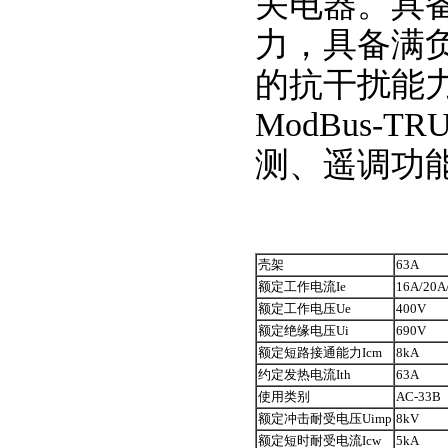
关电器。具
力，具备满
的抗干扰能力
ModBus
测、遥调功
壳架
63A
额定工作电流Ie
16A/20A
额定工作电压Ue
400V
额定绝缘电压Ui
690V
额定短路接通能力Icm
8kA
约定发热电流Ith
63A
使用类别
AC-33B
额定冲击耐受电压Uimp
8kV
额定短时耐受电流Icw
5kA