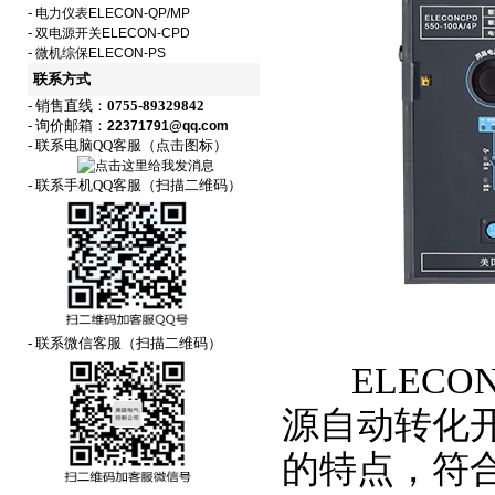
-
电力仪表ELECON-QP/MP
-
双电源开关ELECON-CPD
-
微机综保ELECON-PS
联系方式
- 销售直线：
0755-89329842
- 询价邮箱：
22371791@qq.com
- 联系电脑QQ客服（点击图标）
- 联系手机QQ客服（扫描二维码）
- 联系微信客服（扫描二维码）
ELECON
源自动转化
的特点，符合GB