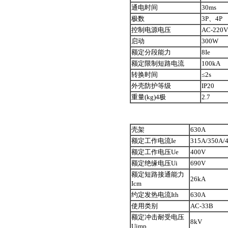
通电时间
30ms
极数
3P、4P
控制电源电压
AC-220V
启动
300W
额定分段能力
8Ie
额定限制短路电流
100kA
转换时间
≤2s
外壳防护等级
IP20
重量(kg)4极
2.7
壳架
630A
额定工作电流Ie
315A/350A/
额定工作电压Ue
400V
额定绝缘电压Ui
690V
额定短路接通能力
26kA
Icm
约定发热电流Ith
630A
使用类别
AC-33B
额定冲击耐受电压
8kV
Uimp