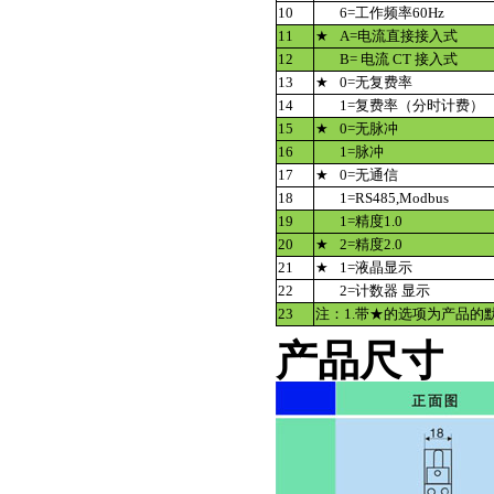
10
6=工作频率60Hz
11
★
A=电流直接接入式
12
B= 电流 CT 接入式
13
★
0=无复费率
14
1=复费率（分时计费）
15
★
0=无脉冲
16
1=脉冲
17
★
0=无通信
18
1=RS485,Modbus
19
1=精度1.0
20
★
2=精度2.0
21
★
1=液晶显示
22
2=计数器 显示
23
注：1.带★的选项为产品的默认
产品尺寸