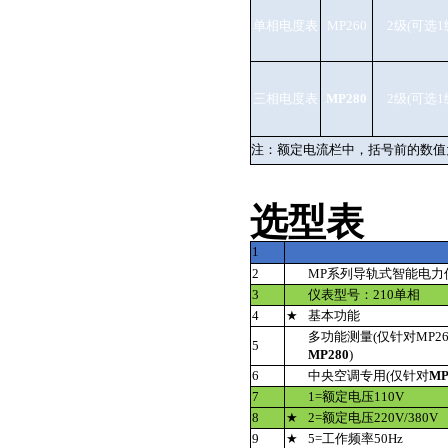
单相电度表
MP260
2级(可选1
三相电度表
MP280
2级(可选1
注：额定电流栏中，括号前的数值为
选型表
1
2
MP系列导轨式智能电力
3
仪表型号：210单相
4
★
基本功能
多功能测量(仅针对MP26
5
MP280
)
6
中央空调专用(仅针对
MP
7
1=额定电压110V
8
★
2=额定电压220V/380V
9
★
5=工作频率50Hz