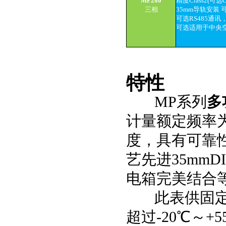
MP280
精度Class2(可选
三相
35mm导轨安装
可选RS485通讯
可选适用于中央
特性
MP系列
多
计量额定频率为
度，具有可靠
艺先进35mm
电箱完美结合
此表供固定安
超过-20℃～