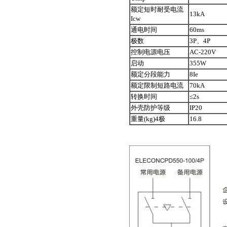
额定短时耐受电流
13kA
Icw
通电时间
60ms
极数
3P、4P
控制电源电压
AC-220V
启动
355W
额定分段能力
8Ie
额定限制短路电流
70kA
转换时间
≤2s
外壳防护等级
IP20
重量(kg)4极
16.8