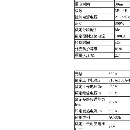
通电时间
30ms
极数
3P、4P
控制电源电压
AC-220V
启动
300W
额定分段能力
8Ie
额定限制短路电流
100kA
转换时间
≤2s
外壳防护等级
IP20
重量(kg)4极
2.7
壳架
630A
额定工作电流Ie
315A/350A/
额定工作电压Ue
400V
额定绝缘电压Ui
690V
额定短路接通能力
26kA
Icm
约定发热电流Ith
630A
使用类别
AC-33B
额定冲击耐受电压
8kV
Uimp