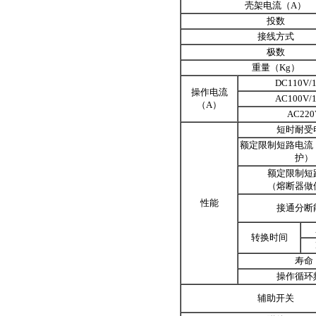
壳架电流（A）
投数
接线方式
极数
重量（Kg）
DC110V/
操作电流
AC100V/
（A）
AC220
短时耐受
额定限制短路电流
护）
额定限制短
（熔断器做
性能
接通分断
转换时间
寿命
操作循环
辅助开关