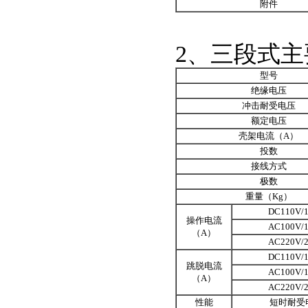
附件
2、三段式
型号
绝缘电压
冲击耐受电压
额定电压
壳架电流（A）
投数
接线方式
极数
重量（Kg）
DC110V/
操作电流
AC100V/
（A）
AC220V/
DC110V/
跳脱电流
AC100V/
（A）
AC220V/
性能
短时耐受