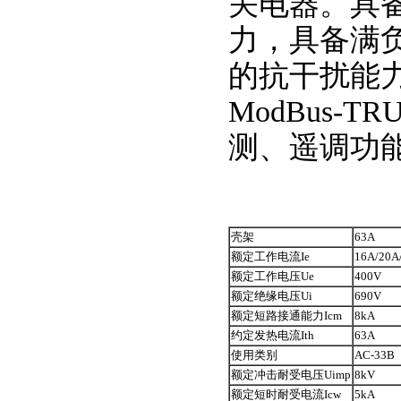
关电器。具
力，具备满
的抗干扰能力
ModBus
测、遥调功
壳架
63A
额定工作电流Ie
16A/20A
额定工作电压Ue
400V
额定绝缘电压Ui
690V
额定短路接通能力Icm
8kA
约定发热电流Ith
63A
使用类别
AC-33B
额定冲击耐受电压Uimp
8kV
额定短时耐受电流Icw
5kA