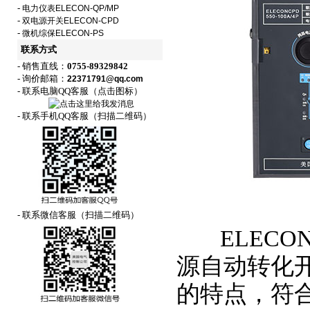
-
电力仪表ELECON-QP/MP
-
双电源开关ELECON-CPD
-
微机综保ELECON-PS
联系方式
- 销售直线：
0755-89329842
- 询价邮箱：
22371791@qq.com
- 联系电脑QQ客服（点击图标）
- 联系手机QQ客服（扫描二维码）
- 联系微信客服（扫描二维码）
ELECON
源自动转化
的特点，符合GB