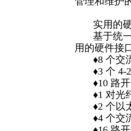
管理和维护
实用的硬
基于统一的
用的硬件接口
♦
8 个交
♦
3 个 4
♦
10 路
♦
1 对光
♦
2 个以
♦
4 个
♦
16 