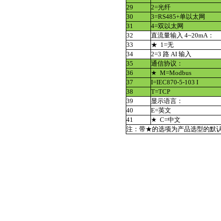
29
2=光纤
30
3=RS485+单以太网
31
4=双以太网
32
直流量输入 4~20mA：
33
★ 1=无
34
2=3 路 AI 输入
35
通信协议：
36
★ M=Modbus
37
I=IEC870-5-103 I
38
T=TCP
39
显示语言：
40
E=英文
41
★ C=中文
注：带★的选项为产品选型的默