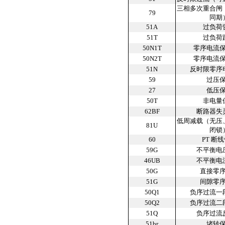
三相多次重合闸
79
同期
51A
过负荷
51T
过负荷
50N1T
零序电流
50N2T
零序电流
51N
反时限零序
59
过压
27
低压
50T
非电量
62BF
断路器失
低周减载（无压
81U
闭锁
60
PT 断
59G
不平衡电
46UB
不平衡电
50G
直接零
51G
间隙零
50Q1
负序过流一
50Q2
负序过流二
51Q
负序过流
51br
堵转