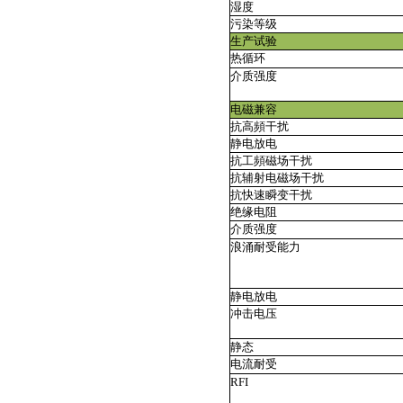
湿度
污染等级
生产试验
热循环
介质强度
电磁兼容
抗高頻干扰
静电放电
抗工頻磁场干扰
抗辅射电磁场干扰
抗快速瞬变干扰
绝缘电阻
介质强度
浪涌耐受能力
静电放电
冲击电压
静态
电流耐受
RFI