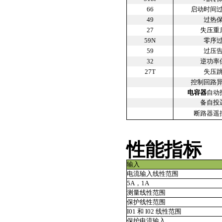
66
启动时间
49
过热
27
失压重
59N
零序
59
过压
32
逆功率
27T
失压
控制回路
电容器
自动
备自投
断路器遥
性能指标
输入
电流输入线性范围
5A，1A
测量线性范围
保护线性范围
I01 和 I02 线性范围
保护电流输入