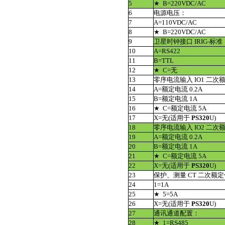
5
★ B=220VDC/AC
6
电源电压：
7
A=110VDC/AC
8
★ B=220VDC/AC
9
卫星时钟接口 IRIG-标准
10
A=RS422
11
B=TTL
12
★ C=无
13
零序电流输入 IO1 二次
14
A=额定电流 0.2A
15
B=额定电流 1A
16
★ C=额定电流 5A
17
X=无(适用于
PS320
U)
18
零序电流输入 IO2 二次
19
A=额定电流 0.2A
20
B=额定电流 1A
21
★ C=额定电流 5A
22
X=无(适用于
PS320
U)
23
保护、测量 CT 二次额
24
1=1A
25
★ 5=5A
26
X=无(适用于
PS320
U)
27
通讯通道配置：
28
★ 1=RS485