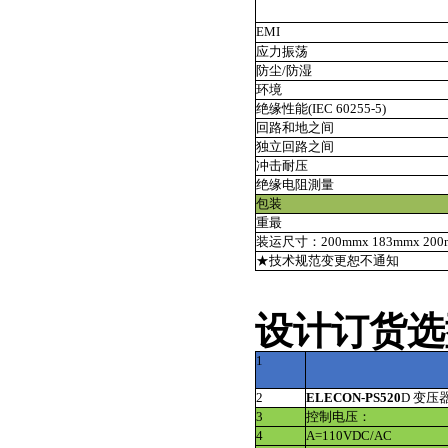
EMI
应力振荡
防尘/防湿
环境
绝缘性能(IEC 60255-5)
回路和地之间
独立回路之间
冲击耐压
绝缘电阻測量
包装
重最
装运尺寸：200mmx 183mmx 200m
★技术规范变更恕不通知
设计订货选
1
2
ELECON-
PS520
D 变
3
控制电压：
4
A=110VDC/AC