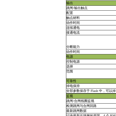
输出
跳闸/输出触点
配置
触点材料
动作时间
连续通电
接通电流
分断能力
动作时间
电源
控制电源
选择
范围
可靠性
掉电保持
全部参数保存于 Flash 中，可以掉
监视
跳闸/合闸线圈监视
检测跳闸与合闸回路
最新跳闸数据
记录最新近跳闸的原因，4 个 RMS 