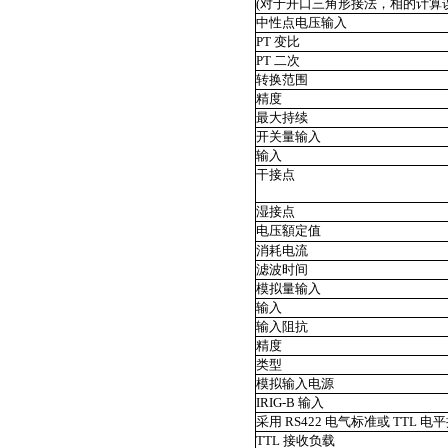
(对于开口三角形接法，相的计算
中性点电压输入
PT 变比
PT 二次
转换范围
精度
最大持续
开关量输入
输入
干接点
湿接点
电压額定值
消耗电流
滤波时间
模拟量输入
输入
输入阻抗
精度
类型
模拟输入电源
IRIG-B 输入
采用 RS422 电气标准或 TTL 电平
TTL 接收负载