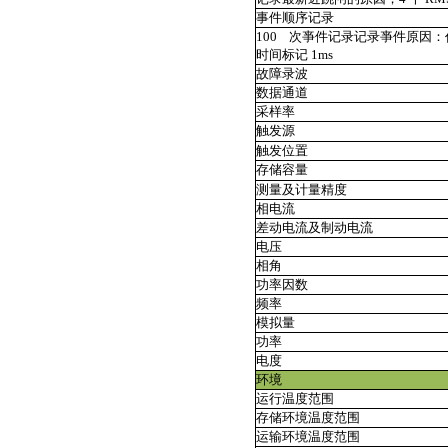
事件顺序记录
100
次亊件记录记录亊件原因：
时间标记 1ms
故障录波
数据通道
采样率
触发源
触发位置
存储容量
测量及计量精度
相电流
差动电流及制动电流
电压
相角
功率因数
频率
模拟量
功率
电度
环境
运行温度范围
存储环境温度范围
运输环境温度范围