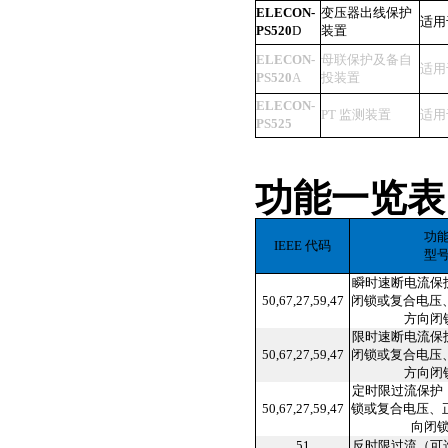
ELECON-
变压器出线保护
适用
PS520
D
装置
ELECON-
母联保护及备自
适用
PS520
A
投装置
ELECON-
PT 监测装置
适用
PS525
功能一览表
功
IEEE 代码
型
瞬时速断电流保
50,67,27,59,47
闭锁或复合电压
方向闭
限时速断电流保
50,67,27,59,47
闭锁或复合电压
方向闭
定时限过流保护
50,67,27,59,47
锁或复合电压、
向闭
51
反时限过流（可