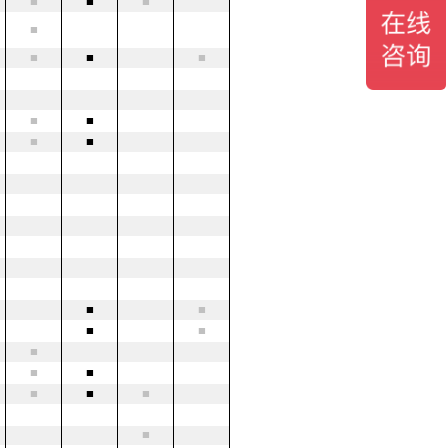
■
■
■
■
■
■
■
■
■
■
■
■
■
■
■
■
■
■
■
■
■
■