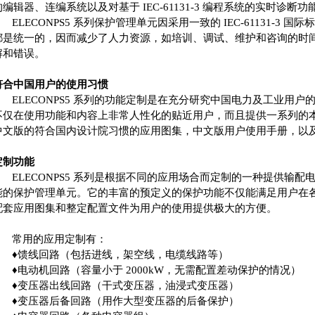
的编辑器、连编系统以及对基于 IEC-61131-3 编程系统的实时诊断功
ELECONPS5 系列保护管理单元因采用一致的 IEC-61131-3
都是统一的，因而减少了人力资源，如培训、调试、维护和咨询的时
解和错误。
符合中国用户的使用习惯
ELECONPS5
系列的功能定制是在充分研究中国电力及工业用户
不仅在使用功能和内容上非常人性化的贴近用户，而且提供一系列的
中文版的符合国内设计院习惯的应用图集，中文版用户使用手册，以
定制功能
ELECONPS5 系列是根据不同的应用场合而定制的一种提供输配
能的保护管理单元。它的丰富的预定义的保护功能不仅能满足用户在
配套应用图集和整定配置文件为用户的使用提供极大的方便。
常用的应用定制有：
♦
馈线回路（包括进线，架空线，电缆线路等）
♦
电动机回路（容量小于 2000kW，无需配置差动保护的情况）
♦
变压器出线回路（干式变压器，油浸式变压器）
♦
变压器后备回路（用作大型变压器的后备保护）