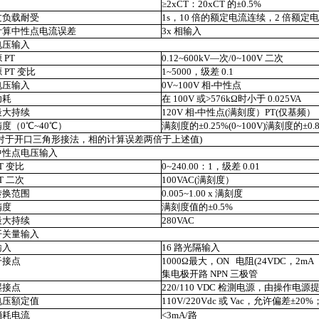
≥2xCT：20xCT 的±0.5%
过负载耐受
1s，10 倍的额定电流连续，2 倍额定
计算中性点电流误差
3x 相输入
电压输入
 PT
0.12~600kV—次/0~100V 二次
 PT 变比
1~5000，级差 0.1
电压输入
0V~100V 相-中性点
功耗
在 100V 或>576kΩ时小于 0.025VA
最大持续
120V 相-中性点(满刻度）PT(仅基频）
精度（0℃~40℃）
满刻度的±0.25%(0~100V)满刻度的±0.8%
(对于开口三角形接法，相的计算误差两倍于上述值)
中性点电压输入
T 变比
0~240.00：1，级差 0.01
T 二次
100VAC(满刻度）
转换范围
0.005~1.00 x 满刻度
精度
满刻度值的±0.5%
最大持续
280VAC
开关量输入
输入
16 路光隔输入
干接点
1000Ω最大，ON
电阻(24VDC，2mA
集电极开路 NPN 三极管
湿接点
220/110 VDC 检測电源，由操作电源
电压額定值
110V/220Vdc 或 Vac，允许偏差±20%
消耗电流
<3mA/路