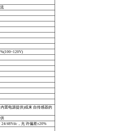
电流
(100~120V)
内置电源提供)或来 自传感器的
提供
；24/48Vdc，允 许偏差±20%