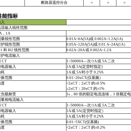
断路器遥控分合
■
■
■
性能指标
输入
电流输入线性范围
A，1A
测量线性范围
0.01A~6A(5A)或 0.002A~1.2A(1A)
保护线性范围
0.05A~120A(5A)或 0.01 A~24A(1A）
01 和 I02 线性范围
0.02A~20A 或 0.002A~1.2A
保护电流输入
 CT
1~50000A—次/1A 或 5A 二次
继电器输入
1A 或 5A(定货时指定}
功耗
1A 或 5A 时小于 0.2VA
转换范围
0.01~20xCT(仅基频）
精度
<2xCT：2xCT 的±0.5%
≥2xCT：20xCT 的±1%
过负载耐受
1s，80 倍的額定电流连续，3 倍额定
测量相电流输入
 CT
1~50000A—次/1A 或 5A 二次
继电器输入
1A 或 5A{定货时指定）
功耗
1A 或 5A 时小于 0.2VA
转换范围
0.01~5XCT(仅基频)
精度
<2xCT：2xCT 的±0.2%