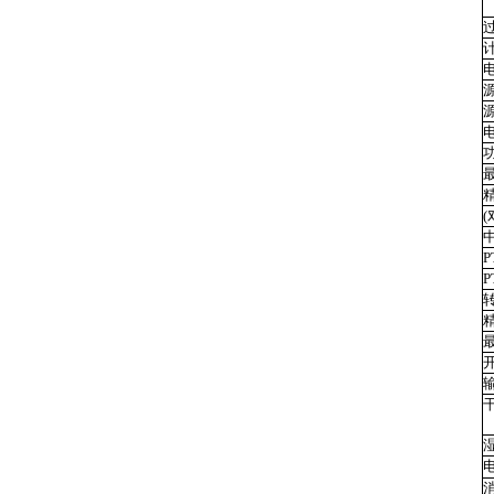
源
源
P
P