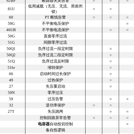
62BF
断路器失灵告警
■
■
■
低周减载（无压、无流、滑差闭
81U
■
■
锁）
60
PT 断线告警
■
■
■
59G
不平衡电压保护
■
46UB
不平衡电流保护
■
■
50G
直接零序过流
51G
间隙零序过流
50Q1
负序过流一段定时限
■
50Q2
负序过流二段定时限
■
51Q
负序过流反时限
■
51br
堵转保护
■
66
启动时间过长保护
■
49
过热保护
■
27
失压重启动
■
59N
零序过压
59
过压告警
■
■
32
逆功率保护
■
■
27T
失压跳闸
■
■
控制回路异常告警
■
■
■
电容器
自动投切控制
■
备自投逻辑