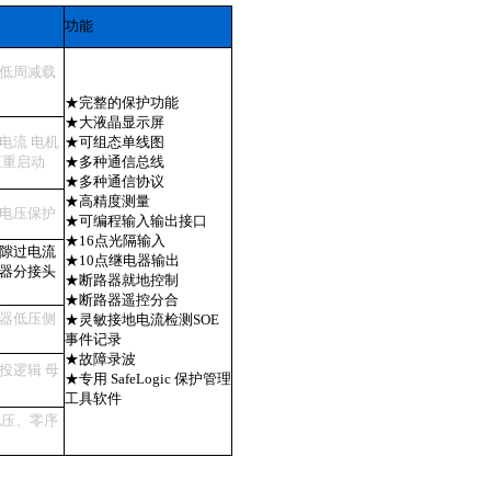
功能
 低周减载
★完整的保护功能
★大液晶显示屏
电流 电机
★可组态单线图
压重启动
★多种通信总线
★多种通信协议
★高精度测量
衡电压保护
★可编程输入输出接口
★16点光隔输入
间隙过电流
★10点继电器输出
压器分接头
★断路器就地控制
★断路器遥控分合
压器低压侧
★灵敏接地电流检测SOE
事件记录
★故障录波
投逻辑 母
★专用 SafeLogic 保护管理
工具软件
电压、零序