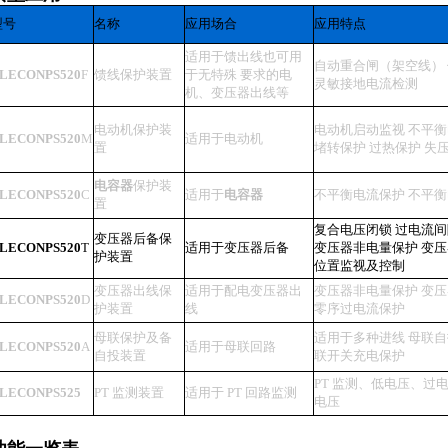
型号
名称
应用场合
应用特点
适用于馈出线也可用
自动重合闸（架空线）
LECON
PS520
F
馈线保护装置
于无特殊 要求的电
灵敏接地电流检测
机、变压器出线等
电动机保护装
电动机启动监视 不平衡
LECON
PS520
M
适用于电动机
置
堵转保护 过热保护 失
电容器
保护装
LECON
PS520
C
适用于
电容器
不平衡电流保护 不平
置
复合电压闭锁 过电流
变压器后备保
LECON
PS520
T
适用于变压器后备
变压器非电量保护 变
护装置
位置监视及控制
变压器出线保
适用于配电变压器出
变压器非电量保护 变
LECON
PS520
D
护装置
线
零序过电流保护
母联保护及备
适用于多种进线 母联自
LECON
PS520
A
适用于母联回路
自投装置
联开关充电保护
PT 监测、低电压、过
LECON
PS525
PT 监测装置
适用于 PT 回路监测
电压