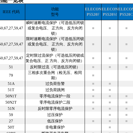
功能一览表
功能
ELECON
ELECON
ELECO
IEEE 代码
型号
PS
520
F
PS
520
M
PS
520
C
瞬时速断电流保护（可选低压闭锁
50,67,27,59,47
或复合电压、 正方向、反方向闭
■
■
■
锁）
限时速断电流保护（可选低压闭锁
50,67,27,59,47
或复合电压、 正方向、反方向闭
■
■
■
锁）
定时限过流保护（可选低压闭锁或
50,67,27,59,47
■
■
■
复合电压、正 方向、反方向闭锁）
51
反时限过流（可选低压闭锁）
■
■
■
三相多次重合闸（检无压、检同
79
■
期）
51A
过负荷告警
■
■
51T
过负荷跳闸
■
■
50N1T
零序电流保护一段
■
■
■
50N2T
零序电流保护二段
■
■
■
51N
反时限零序电流保护
■
■
■
59
过压保护
■
■
27
低压保护
■
■
■
50T
非电量保护
■