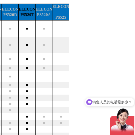
ELECON
N
ELECON
ELECON
ELECON
PS
520
D
PS
520
T
PS
520
A
PS
525
■
■
■
■
■
■
■
■
■
■
■
■
■
■
■
销售人员的电话是多少？
■
■
■
■
公司联系方式是什么？
■
■
■
■
■
■
■
■
■
■
■
■