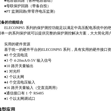
♦
电容器回路（各种电容器组）
♦
母联保护回路（带备自投）
♦
PT 监测回路(带零序电压监测）
完备的功能组合
ELECONPS5 系列的保护测控功能足以满足中高压配电系统中的
用单一的系列保护就可以提供完整的保护测控解决方案，大大简化用
实用的硬件资源
基于统一的硬件平台的ELECONPS5 系列，具有实用的硬件接口资
♦
8 个交流电流
♦
3 个 4-20mA/0-5V 输入信号
♦
10 路开关量输出
♦
1 对光纤
♦
2 个以太网
♦
4 个交流电压输入
♦
16 路开关量输入（交直流两用）
♦
通信接口有 1 个 RS485
♦
1 个以太网调试口
典型应用